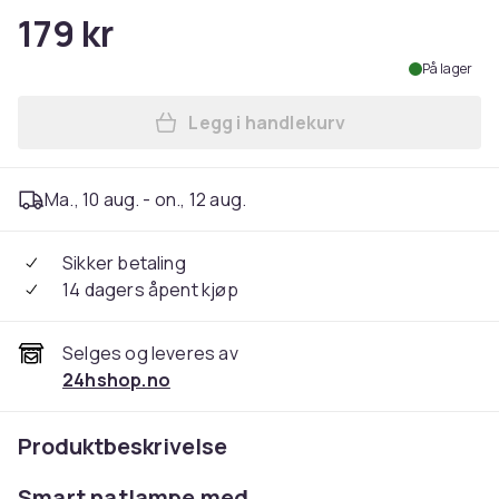
179 kr
På lager
Legg i handlekurv
Legg Batteridrevet LED-bel
Ma., 10 aug. - on., 12 aug.
Sikker betaling
14 dagers åpent kjøp
Selges og leveres av
24hshop.no
Produktbeskrivelse
Smart natlampe med