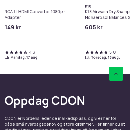
K18
RCA til HDMI Converter 1080p -
K18 Airwash Dry Sham
Adapter
Nonaerosol Balances S
Controls Excess Oil
149 kr
605 kr
4,3
5,0
mandag, 17 aug.
torsdag, 13 aug.
Oppdag CDON
CDON er Nordens ledende markedsplass, og vi er her for
både små hverdagsbehov og store drømmer. Her finner du et
stadig større utvalg av produkter innen alt fra gaming, leker