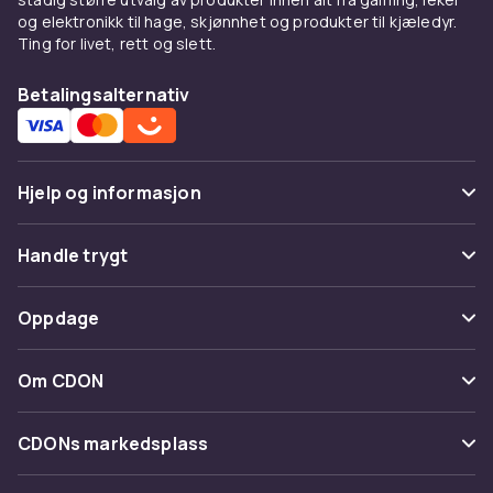
og elektronikk til hage, skjønnhet og produkter til kjæledyr.
Ting for livet, rett og slett.
Betalingsalternativ
Hjelp og informasjon
Vanlige spørsmål
Handle trygt
Spor pakke
Betaling
Oppdage
Angre & returner her
Levering
Kategorier
Kontakt oss
Om CDON
Vilkår & policy
Varemerker
Om oss
Tilbakekallinger
CDONs markedsplass
Guider
Kundeanmeldelser