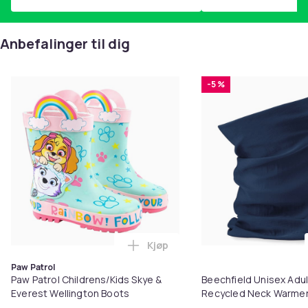
Anbefalinger til dig
-5 %
Kjøp
Legg Paw Patrol Childrens/Kids 
Paw Patrol
Paw Patrol Childrens/Kids Skye &
Beechfield Unisex Adul
Everest Wellington Boots
Recycled Neck Warme