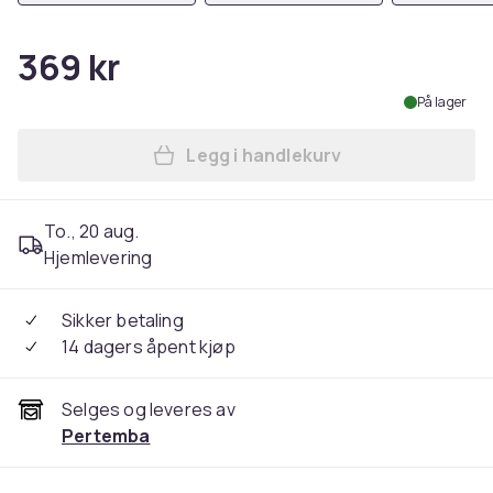
369 kr
På lager
Legg i handlekurv
Legg Baby Shark Girls Best 
To., 20 aug.
Hjemlevering
Sikker betaling
14 dagers åpent kjøp
Selges og leveres av
Pertemba