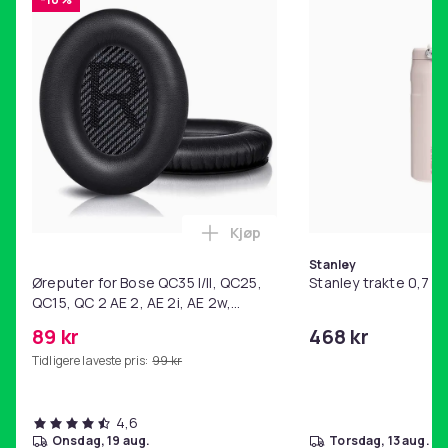
Kjøp
Legg Øreputer for Bose QC35 I/
Stanley
Øreputer for Bose QC35 I/II, QC25,
Stanley trakte 0,7 l,
QC15, QC 2 AE 2, AE 2i, AE 2w,
SoundTrue, SoundLink Black
89 kr
468 kr
Tidligere laveste pris:
99 kr
4,6
onsdag, 19 aug.
torsdag, 13 aug.