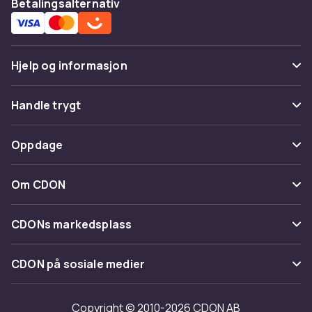
Betalingsalternativ
Hjelp og informasjon
Vanlige spørsmål
Handle trygt
Spor pakke
Betaling
Oppdage
Angre & returner her
Levering
Kategorier
Kontakt oss
Om CDON
Vilkår & policy
Varemerker
Om oss
Tilbakekallinger
CDONs markedsplass
Guider
Kundeanmeldelser
Merchant Help Center
CDON på sosiale medier
Jobbe på CDON
Investor relations
Copyright © 2010-2026 CDON AB