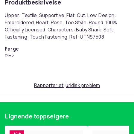
Produktbeskrivelse
Upper: Textile. Supportive. Flat. Cut: Low. Design:
Embroidered, Heart, Pose. Toe Style: Round. 100%
Officially Licensed. Characters: Baby Shark. Soft.
Fastening: Touch Fastening. Ref: UTNS7508
Farge
Pink
Størrelse
25 EU (EU)
Artikkel nr.
Rapporter et juridisk problem
e4130c28-b541-4a37-a626-30361574dba0
Produktsikkerhetsinformasjon
Lignende toppselgere
-10 %