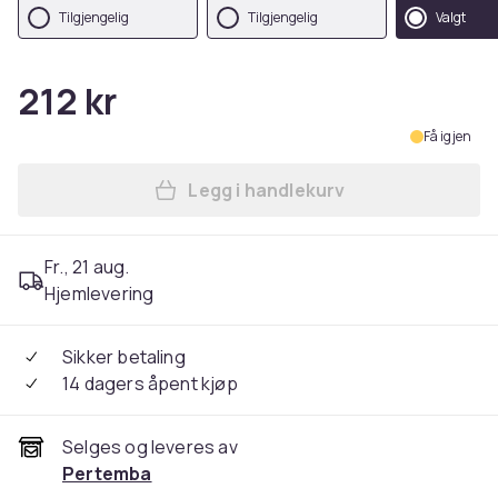
Tilgjengelig
Tilgjengelig
Valgt
212 kr
Få igjen
Legg i handlekurv
Legg Atlantis Unisex Case 
Fr., 21 aug.
Hjemlevering
Sikker betaling
14 dagers åpent kjøp
Selges og leveres av
Pertemba