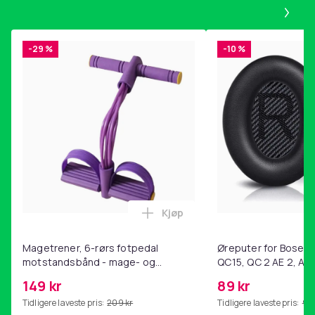
Pa
-29 %
-10 %
Kjøp
Legg Magetrener, 6-rørs fotp
Magetrener, 6-rørs fotpedal
Øreputer for Bose QC
motstandsbånd - mage- og
QC15, QC 2 AE 2, AE 
kjernetrening, yoga og
SoundTrue, SoundLin
149 kr
89 kr
hjemmegymnastikk Purple
Tidligere laveste pris:
209 kr
Tidligere laveste pris:
99 