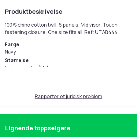
Produktbeskrivelse
100% chino cotton twill. 6 panels. Mid visor. Touch
fastening closure. One size fits all. Ref: UTAB444
Farge
Navy
Størrelse
Einheitsgröße (EU)
Artikkel nr.
f813d74a-cd64-4184-98ab-1e1800f96940
Produktsikkerhetsinformasjon
Rapporter et juridisk problem
Lignende toppselgere