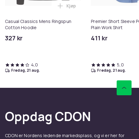
Kjøp
Legg Casual Classics Mens Ring
Casual Classics Mens Ringspun
Premier Short Sleeve P
Cotton Hoodie
Plain Work Shirt
327 kr
411 kr
4,0
5,0
fredag, 21 aug.
fredag, 21 aug.
Oppdag CDON
CDON er Nordens ledende markedsplass, og vi er her for