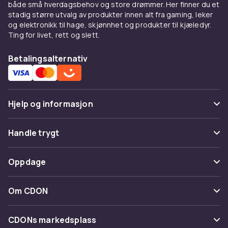
både små hverdagsbehov og store drømmer. Her finner du et
stadig større utvalg av produkter innen alt fra gaming, leker
og elektronikk til hage, skjønnhet og produkter til kjæledyr.
Ting for livet, rett og slett.
Betalingsalternativ
Hjelp og informasjon
Vanlige spørsmål
Handle trygt
Spor pakke
Betaling
Oppdage
Angre & returner her
Levering
Kategorier
Kontakt oss
Om CDON
Vilkår & policy
Varemerker
Om oss
Tilbakekallinger
CDONs markedsplass
Guider