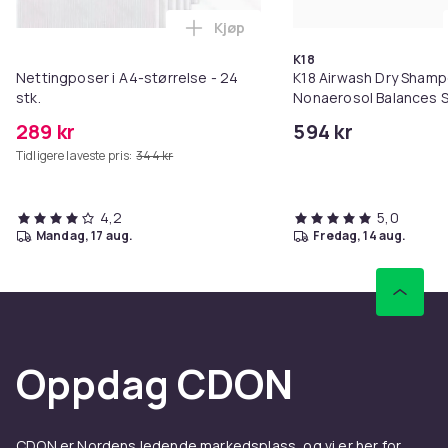
Kjøp
Legg Nettingposer i A4-størrelse
K18
Nettingposer i A4-størrelse - 24
K18 Airwash Dry Sham
stk.
Nonaerosol Balances S
Controls Excess Oil
289 kr
594 kr
Tidligere laveste pris:
344 kr
4,2
5,0
mandag, 17 aug.
fredag, 14 aug.
Oppdag CDON
CDON er Nordens ledende markedsplass, og vi er her for