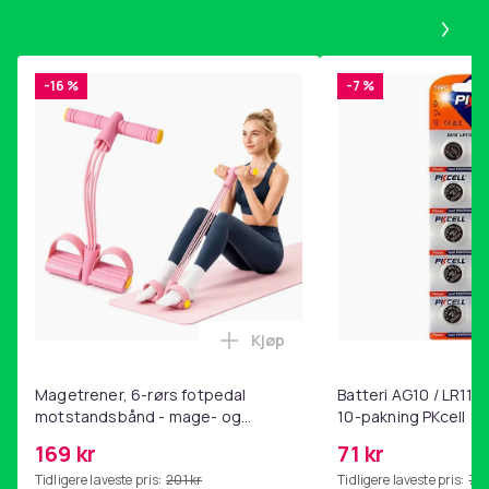
Pa
-16 %
-7 %
Kjøp
Legg Magetrener, 6-rørs fotp
Magetrener, 6-rørs fotpedal
Batteri AG10 / LR1130
motstandsbånd - mage- og
10-pakning PKcell
kjernetrening, yoga og
169 kr
71 kr
hjemmegymnastikk Pink
Tidligere laveste pris:
201 kr
Tidligere laveste pris:
76 