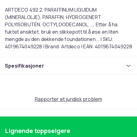
ARTDECO 492.2, PARAFFINUM LIQUIDUM
(MINERALOLJE), PARAFFIN, HYDROGENERT
POLYISOBUTEN, OCTYLDODECANOL,..., Etter å ha
fuktet ansiktet, bruk en slikkepott til å øse en liten
mengde av den dekkende foundationen... | SKU:
4019674049228 | Brand: Artdeco | EAN: 4019674049228
Artikkel nr.
Spesifikasjoner
4003f8ec-5ee7-45af-90e6-4dda5b6919d3
Produktsikkerhetsinformasjon
Rapporter et juridisk problem
Lignende toppselgere