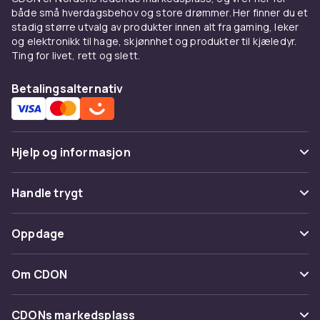
både små hverdagsbehov og store drømmer. Her finner du et
stadig større utvalg av produkter innen alt fra gaming, leker
og elektronikk til hage, skjønnhet og produkter til kjæledyr.
Ting for livet, rett og slett.
Betalingsalternativ
Hjelp og informasjon
Vanlige spørsmål
Handle trygt
Spor pakke
Betaling
Oppdage
Angre & returner her
Levering
Kategorier
Kontakt oss
Om CDON
Vilkår & policy
Varemerker
Om oss
Tilbakekallinger
CDONs markedsplass