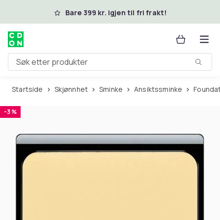
Hopp til hovedinnhold
Bare 399 kr. igjen til fri frakt!
Søk etter produkter
Startside
Skjønnhet
Sminke
Ansiktssminke
Founda
-3 %