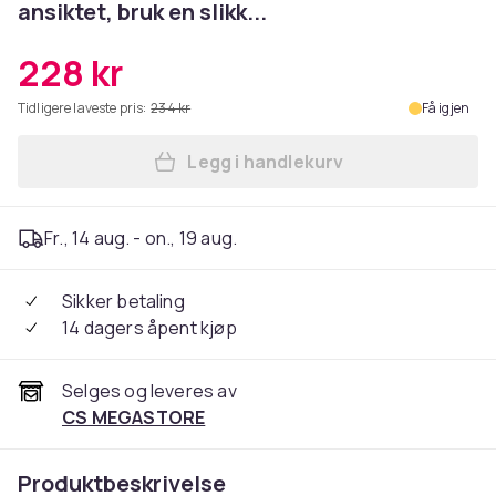
ansiktet, bruk en slikk...
228 kr
Tidligere laveste pris:
234 kr
Få igjen
Legg i handlekurv
Legg ARTDECO 492.2, PARAFF
Fr., 14 aug. - on., 19 aug.
Sikker betaling
14 dagers åpent kjøp
Selges og leveres av
CS MEGASTORE
Produktbeskrivelse