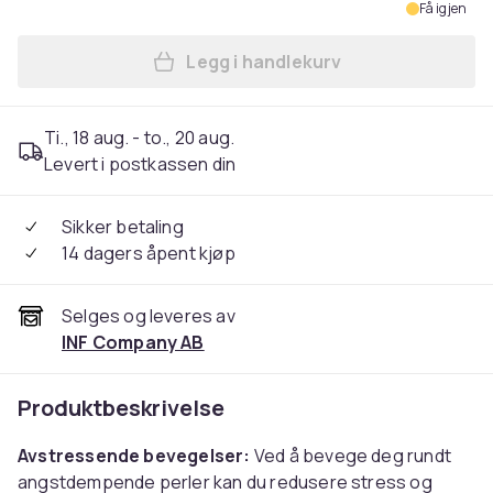
Få igjen
Legg i handlekurv
Legg Antistressring med 10
Ti., 18 aug. - to., 20 aug.
Levert i postkassen din
Sikker betaling
14 dagers åpent kjøp
Selges og leveres av
INF Company AB
Produktbeskrivelse
Avstressende bevegelser:
Ved å bevege deg rundt
angstdempende perler kan du redusere stress og