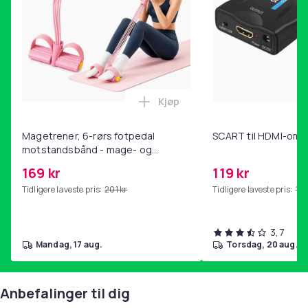
Artikkel nr.
62800c2f-2dd8-4b37-872d-f08bc7106e95
Produktsikkerhetsinformasjon
Kjøp
Legg Magetrener, 6-rørs fotp
Magetrener, 6-rørs fotpedal
SCART til HDMI-omf
motstandsbånd - mage- og
kjernetrening, yoga og
169 kr
119 kr
hjemmegymnastikk Pink
Tidligere laveste pris:
201 kr
Tidligere laveste pris:
143
3,7
mandag, 17 aug.
torsdag, 20 aug.
Anbefalinger til dig