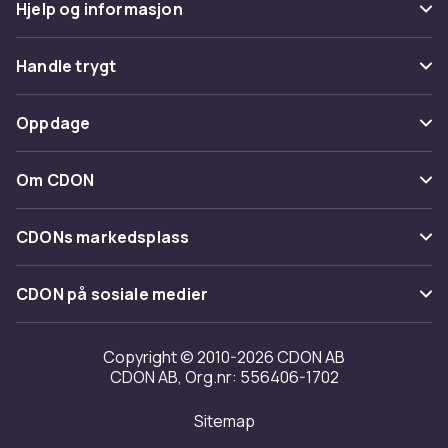
Hjelp og informasjon
Vanlige spørsmål
Handle trygt
Spor pakke
Betaling
Oppdage
Angre & returner her
Levering
Kategorier
Kontakt oss
Om CDON
Vilkår & policy
Varemerker
Om oss
Tilbakekallinger
CDONs markedsplass
Guider
Kundeanmeldelser
Merchant Help Center
CDON på sosiale medier
Jobbe på CDON
Investor relations
Copyright © 2010-2026 CDON AB
CDON AB, Org.nr: 556406-1702
Tilgjengelighet
Sitemap