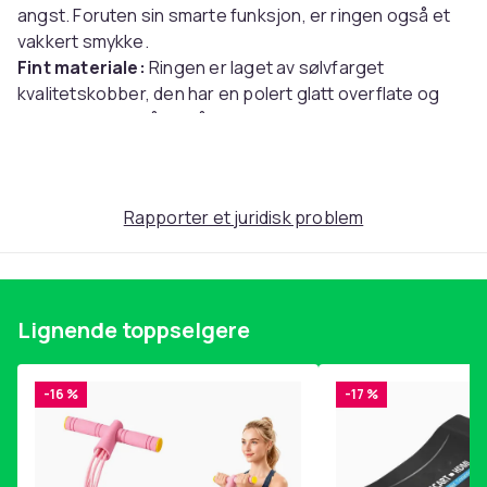
angst. Foruten sin smarte funksjon, er ringen også et
vakkert smykke.
Fint materiale:
Ringen er laget av sølvfarget
kvalitetskobber, den har en polert glatt overflate og
føles behagelig å ha på.
Spesifikasjoner:
Farge: Sølv
Rapporter et juridisk problem
Ringens indre diameter: 20,5 mm
Ringbåndbredde: 4 mm
Materiale: Kobber
Lignende toppselgere
Pakken inkluderer:
1 × antistressring
-16 %
-17 %
Størrelse
20.5 mm
Vekt, gram
2