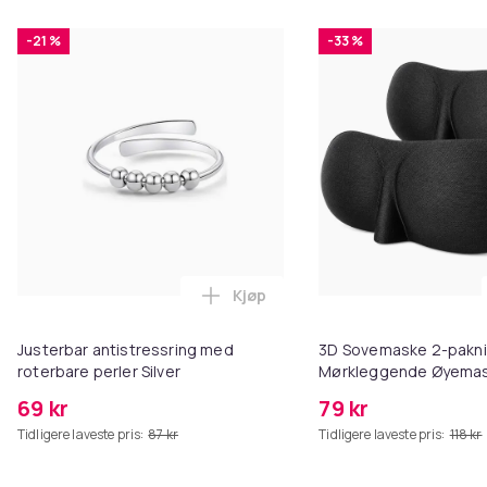
-21 %
-33 %
Kjøp
Legg Justerbar antistressring me
Justerbar antistressring med
3D Sovemaske 2-pakni
roterbare perler Silver
Mørkleggende Øyema
Justerbar Stropp
69 kr
79 kr
Tidligere laveste pris:
87 kr
Tidligere laveste pris:
118 kr