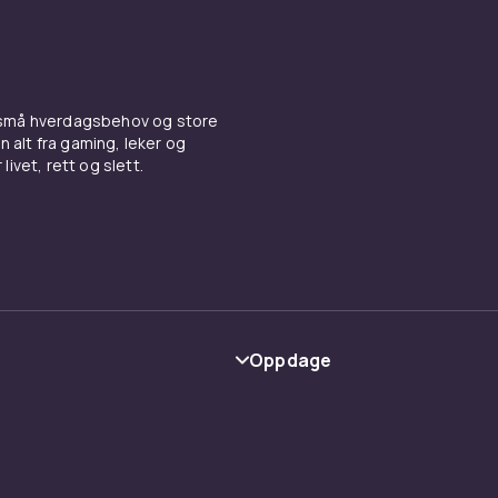
 små hverdagsbehov og store
n alt fra gaming, leker og
livet, rett og slett.
Oppdage
Kategorier
Varemerker
y
Guider