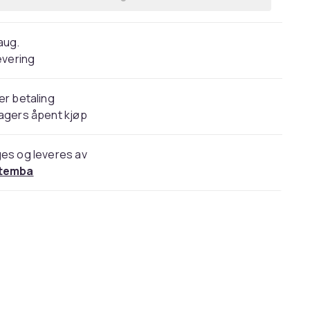
 aug.
evering
er betaling
agers åpent kjøp
es og leveres av
temba