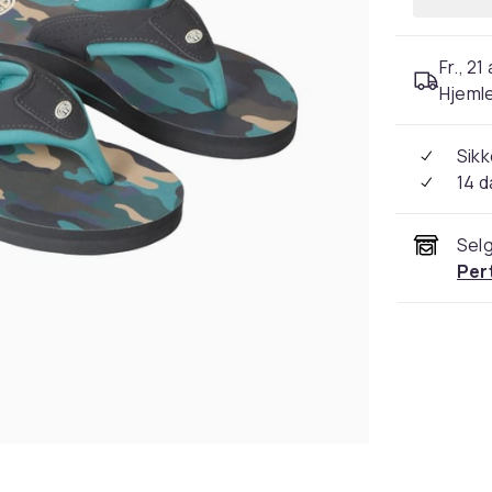
Fr., 21
Hjeml
Sikk
14 d
Selg
Per