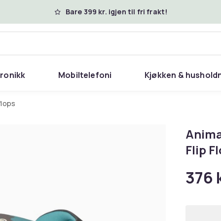
Bare 399 kr. igjen til fri frakt!
tronikk
Mobiltelefoni
Kjøkken & hushold
 flops
Anima
Flip F
376 