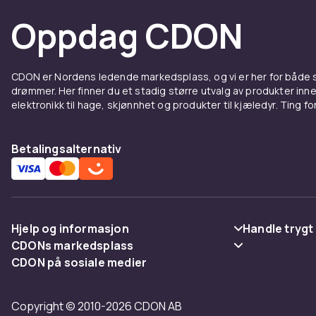
Oppdag CDON
CDON er Nordens ledende markedsplass, og vi er her for både
drømmer. Her finner du et stadig større utvalg av produkter inne
elektronikk til hage, skjønnhet og produkter til kjæledyr. Ting for 
Betalingsalternativ
Hjelp og informasjon
Handle trygt
CDONs markedsplass
Vanlige spørsmål
Betaling
CDON på sosiale medier
Merchant Help Center
Spor pakke
Levering
Copyright © 2010-2026 CDON AB
Angre & returner her
Vilkår & polic