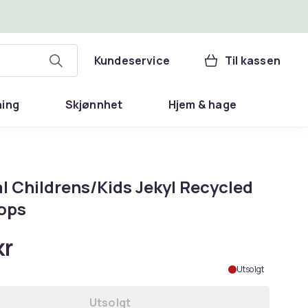
Kundeservice
Til kassen
ning
Skjønnhet
Hjem & hage
l Childrens/Kids Jekyl Recycled
lops
kr
Utsolgt
Utsolgt