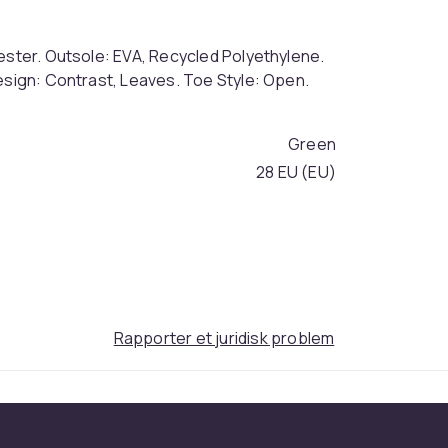
ester. Outsole: EVA, Recycled Polyethylene.
esign: Contrast, Leaves. Toe Style: Open.
Green
28 EU (EU)
179dce07-9965-4a97-a79c-f1ab84e0d02f
Rapporter et juridisk problem