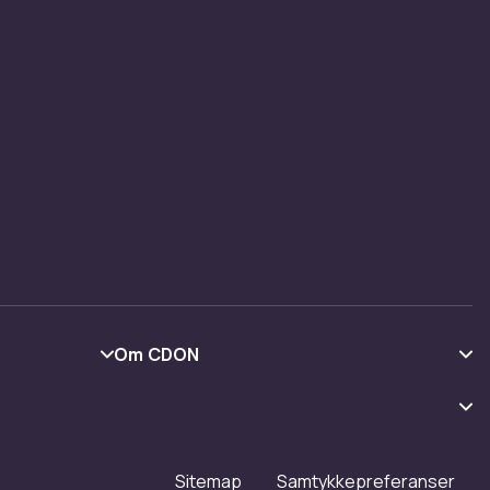
Om CDON
Om oss
Kundeanmeldelser
Jobbe på CDON
Sitemap
Samtykkepreferanser