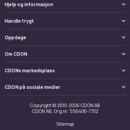
Hjelp og informasjon
Vanlige spørsmål
Handle trygt
Spor pakke
Betaling
Oppdage
Angre & returner her
Levering
Kategorier
Kontakt oss
Om CDON
Vilkår & policy
Varemerker
Om oss
Tilbakekallinger
CDONs markedsplass
Guider
Kundeanmeldelser
Merchant Help Center
CDON på sosiale medier
Jobbe på CDON
Investor relations
Copyright © 2010-2026 CDON AB
CDON AB, Org.nr: 556406-1702
Tilgjengelighet
Sitemap