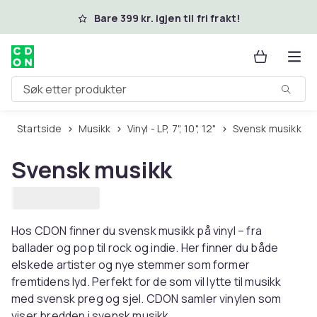
Hopp til hovedinnhold
Bare 399 kr. igjen til fri frakt!
Søk etter produkter
Startside
Musikk
Vinyl - LP, 7", 10", 12"
Svensk musikk
Svensk musikk
Hos CDON finner du svensk musikk på vinyl – fra
ballader og pop til rock og indie. Her finner du både
elskede artister og nye stemmer som former
fremtidens lyd. Perfekt for de som vil lytte til musikk
med svensk preg og sjel. CDON samler vinylen som
viser bredden i svensk musikk.