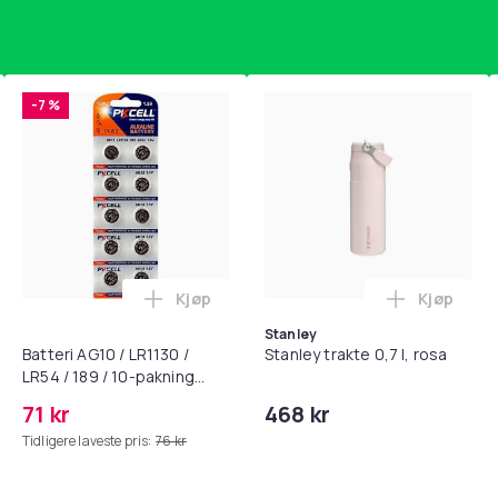
-7 %
Kjøp
Kjøp
standsbånd - mage- og kjernetrening, yoga og hjemmegymnast
puter for Bose QC35 I/II, QC25, QC15, QC 2 AE 2, AE 2i, AE 2w,
Legg Batteri AG10 / LR1130 / LR54 / 189 
Legg Stanl
Stanley
Batteri AG10 / LR1130 /
Stanley trakte 0,7 l, rosa
LR54 / 189 / 10-pakning
PKcell
71 kr
468 kr
Tidligere laveste pris:
76 kr