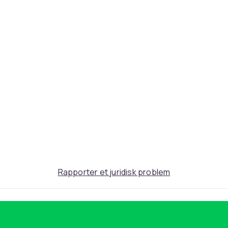
c0fa239c-a57e-4ec1-93fc-714e7e7c64b4
Rapporter et juridisk problem