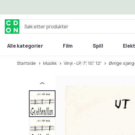
Hopp til hovedinnhold
Søk etter produkter
Alle kategorier
Film
Spill
Elek
Startside
Musikk
Vinyl - LP, 7", 10", 12"
Øvrige sjan