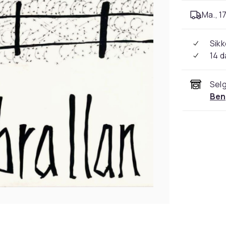
Ma., 17
Sikk
14 d
Selg
Ben