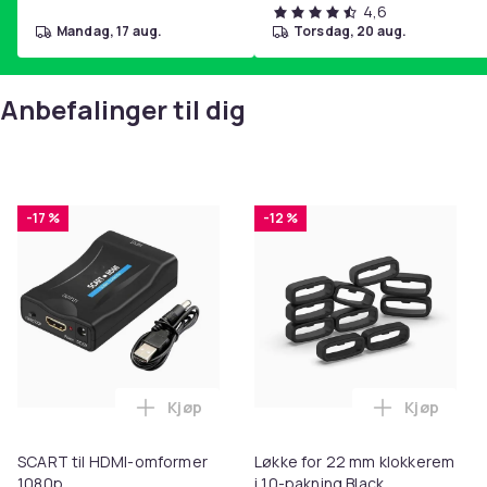
4,6
mandag, 17 aug.
torsdag, 20 aug.
Anbefalinger til dig
-17 %
-12 %
Kjøp
Kjøp
Legg SCART til HDMI-omformer 1080p i 
Legg Løkke
SCART til HDMI-omformer
Løkke for 22 mm klokkerem
1080p
i 10-pakning Black