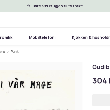
Bare 399 kr. igjen til fri frakt!
tronikk
Mobiltelefoni
Kjøkken & hushold
gere
Punk
Gudibr
304 