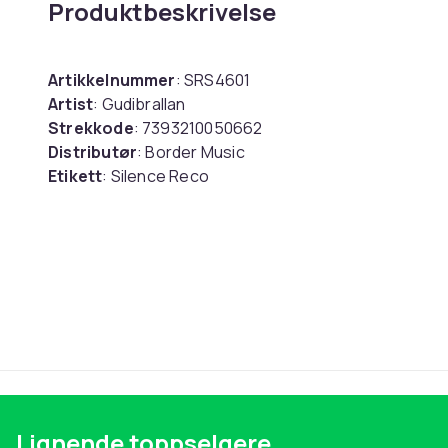
Produktbeskrivelse
Artikkelnummer
: SRS4601
Artist
: Gudibrallan
Strekkode
: 7393210050662
Distributør
: Border Music
Etikett
: Silence Reco
Medium
: LP
Utgivelsesdato
: 2017-04-22
Enheter i pakken
: 1
Artikkel nr.
Produktsikkerhetsinformasjon
Lignende toppselgere