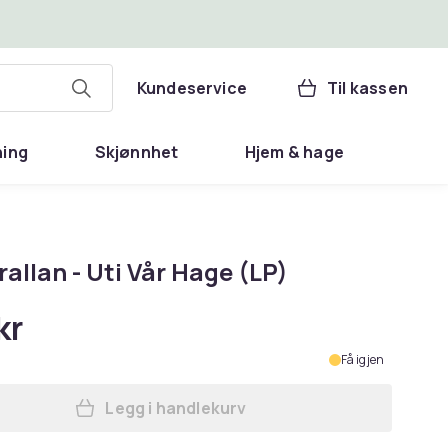
Kundeservice
Til kassen
ning
Skjønnhet
Hjem & hage
allan - Uti Vår Hage (LP)
kr
Få igjen
Legg i handlekurv
Legg Gudibrallan - Uti Vår Hage (LP)