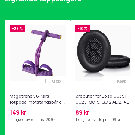
-29 %
-10 %
Kjøp
Kjøp
Legg Magetrener, 6-rørs fotpedal mot
Legg Øre
Magetrener, 6-rørs
Øreputer for Bose QC35 I/II,
fotpedal motstandsbånd -
QC25, QC15, QC 2 AE 2, AE
mage- og kjernetrening,
2i, AE 2w, SoundTrue,
149 kr
89 kr
yoga og
SoundLink Black
Tidligere laveste pris:
209 kr
Tidligere laveste pris:
99 kr
hjemmegymnastikk Purple