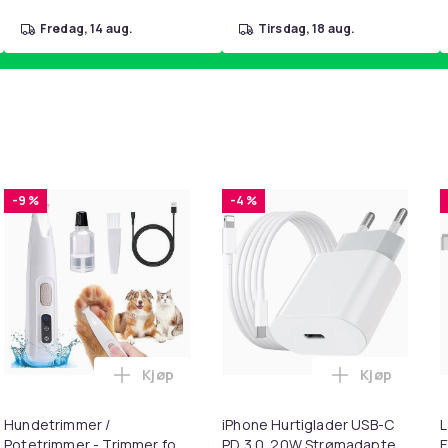
fredag, 14 aug.
tirsdag, 18 aug.
-9 %
-4 %
Kjøp
Kjøp
handlekurven
 for 22 mm klokkerem i 10-pakning Black i handlekurven
Legg Hundetrimmer / Potetrimmer - Trimme
Legg iPhone
Hundetrimmer /
iPhone Hurtiglader USB-C
L
Potetrimmer - Trimmer for
PD 3.0. 20W Strømadapter
E