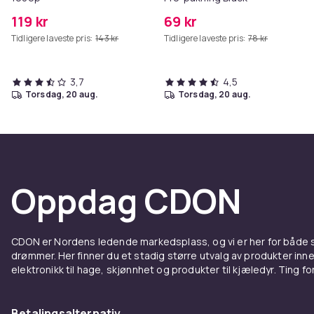
119 kr
69 kr
Tidligere laveste pris:
143 kr
Tidligere laveste pris:
78 kr
3,7
4,5
torsdag, 20 aug.
torsdag, 20 aug.
Oppdag CDON
CDON er Nordens ledende markedsplass, og vi er her for både
drømmer. Her finner du et stadig større utvalg av produkter inne
elektronikk til hage, skjønnhet og produkter til kjæledyr. Ting for 
Betalingsalternativ