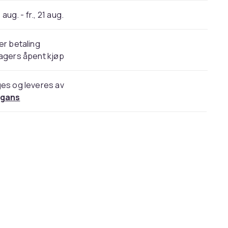
 aug. - fr., 21 aug.
er betaling
agers åpent kjøp
es og leveres av
gans