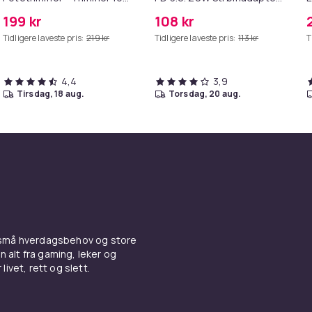
Poter
+ Kabel
M
199 kr
108 kr
Tidligere laveste pris:
219 kr
Tidligere laveste pris:
113 kr
T
4,4
3,9
tirsdag, 18 aug.
torsdag, 20 aug.
 små hverdagsbehov og store
n alt fra gaming, leker og
livet, rett og slett.