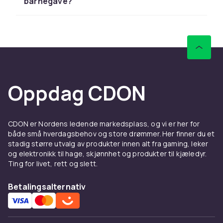
rask levering og enkel retur.
barnegave?
Sammenlign produkter og les
kundeanmeldelser for å finne beste leketøy. Vi
har et stort sortiment til alle budsjetter.
Hos CDON finner du drager fra LEGO, Barbie og
Schleich til konkurransedyktige priser med
rask levering og enkel retur.
Oppdag CDON
Sammenlign produkter og les
kundeanmeldelser for å finne beste leketøy. Vi
har et stort sortiment til alle budsjetter.
CDON er Nordens ledende markedsplass, og vi er her for
både små hverdagsbehov og store drømmer. Her finner du et
Hos CDON finner du drager fra LEGO, Barbie og
stadig større utvalg av produkter innen alt fra gaming, leker
Schleich til konkurransedyktige priser med
og elektronikk til hage, skjønnhet og produkter til kjæledyr.
rask levering og enkel retur.
Ting for livet, rett og slett.
Sammenlign produkter og les
Betalingsalternativ
kundeanmeldelser for å finne beste leketøy. Vi
har et stort sortiment til alle budsjetter.
Hos CDON finner du drager fra LEGO, Barbie og