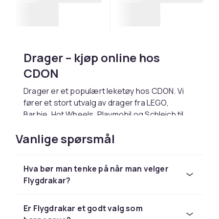
Drager – kjøp online hos
CDON
Drager er et populært leketøy hos CDON. Vi
fører et stort utvalg av drager fra LEGO,
Barbie, Hot Wheels, Playmobil og Schleich til
konkurransedyktige priser.
Vanlige spørsmål
Velg drager basert på barnets alder og
interesser. Hos CDON handler du trygt med
rask levering og enkel retur.
Hva bør man tenke på når man velger
Flygdrakar?
Utforsk hele lekesortimentet hos CDON.
Hos CDON finner du drager fra LEGO, Barbie og
Schleich til konkurransedyktige priser med
Er Flygdrakar et godt valg som