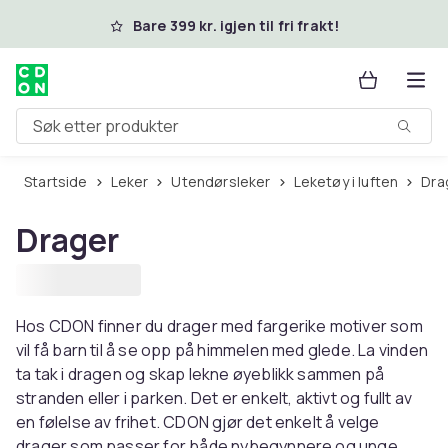
Hopp til hovedinnhold
Bare 399 kr. igjen til fri frakt!
Søk etter produkter
Startside
Leker
Utendørsleker
Leketøy i luften
Dr
Drager
Hos CDON finner du drager med fargerike motiver som
vil få barn til å se opp på himmelen med glede. La vinden
ta tak i dragen og skap lekne øyeblikk sammen på
stranden eller i parken. Det er enkelt, aktivt og fullt av
en følelse av frihet. CDON gjør det enkelt å velge
drager som passer for både nybegynnere og unge