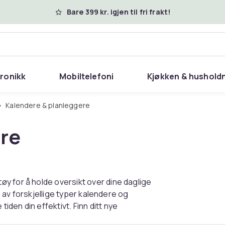
Bare 399 kr. igjen til fri frakt!
tronikk
Mobiltelefoni
Kjøkken & hushold
Kalendere & planleggere
re
y for å holde oversikt over dine daglige
lg av forskjellige typer kalendere og
den din effektivt. Finn ditt nye