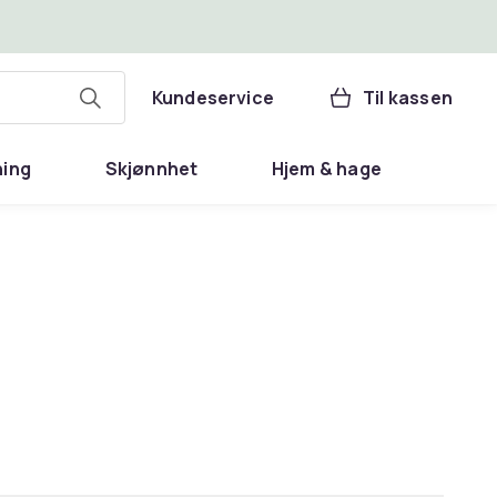
Kundeservice
Til kassen
ning
Skjønnhet
Hjem & hage