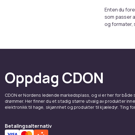
Enten du foret
som passer al
og formater, s
arbeidsflyt.
Planle
tidsst
Oppdag CDON
For de som tr
deg mulighete
ekstra plass 
CDON er Nordens ledende markedsplass, og vi er her for både
dine – alt på 
drømmer. Her finner du et stadig større utvalg av produkter inne
over tiden din
elektronikk til hage, skjønnhet og produkter til kjæledyr. Ting for 
Årlige
Betalingsalternativ
Kalendere er 