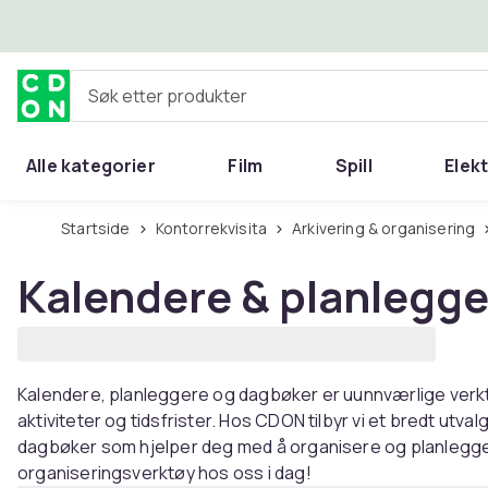
Hopp til hovedinnhold
Søk etter produkter
Alle kategorier
Film
Spill
Elek
Startside
Kontorrekvisita
Arkivering & organisering
Kalendere & planlegge
Kalendere, planleggere og dagbøker er uunnværlige verktø
aktiviteter og tidsfrister. Hos CDON tilbyr vi et bredt utva
dagbøker som hjelper deg med å organisere og planlegge ti
organiseringsverktøy hos oss i dag!