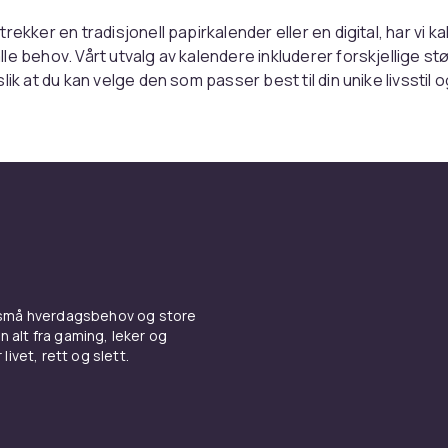
rekker en tradisjonell papirkalender eller en digital, har vi k
le behov. Vårt utvalg av kalendere inkluderer forskjellige st
lik at du kan velge den som passer best til din unike livsstil 
ggerkalendere for effektiv
yring
enger mer enn bare en kalender, tilbyr vi planleggerkalende
n til å organisere tiden og målene dine på en strukturert m
til notater og mål kan du maksimere produktiviteten din og n
 små hverdagsbehov og store
ett sted. Utforsk vårt utvalg av planleggerkalendere og ta kon
n alt fra gaming, leker og
.
livet, rett og slett.
 oversiktskalendere
perfekte for å få en oversikt over hele året – de er nyttige fo