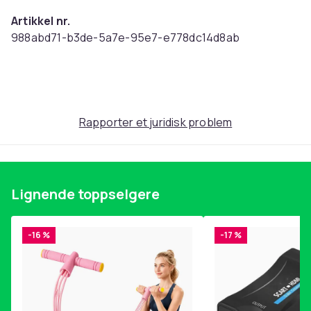
Artikkel nr.
988abd71-b3de-5a7e-95e7-e778dc14d8ab
Produktsikkerhetsinformasjon
Rapporter et juridisk problem
Lignende toppselgere
-16 %
-17 %