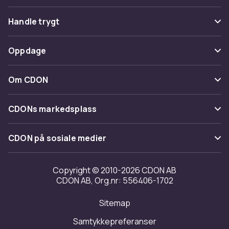
Vanlige spørsmål
Handle trygt
Spor pakke
Betaling
Oppdage
Angre & returner her
Levering
Kategorier
Kontakt oss
Om CDON
Vilkår & policy
Varemerker
Om oss
Tilbakekallinger
CDONs markedsplass
Guider
Kundeanmeldelser
Merchant Help Center
CDON på sosiale medier
Jobbe på CDON
Investor relations
Copyright © 2010-2026 CDON AB
CDON AB, Org.nr: 556406-1702
Tilgjengelighet
Sitemap
Samtykkepreferanser