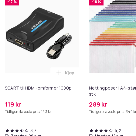
-17 %
-16 %
Kjøp
Legg SCART til HDMI-omformer 1
SCART til HDMI-omformer 1080p
Nettingposer i A4-stør
stk.
119 kr
289 kr
Tidligere laveste pris:
143 kr
Tidligere laveste pris:
344 k
3,7
4,2
torsdag, 20 aug.
mandag, 17 aug.