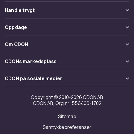
Vanlige spørsmål
Handle trygt
Spor pakke
Betaling
Oppdage
Angre & returner her
Levering
Kategorier
Kontakt oss
Om CDON
Vilkår & policy
Varemerker
Om oss
Tilbakekallinger
CDONs markedsplass
Guider
Kundeanmeldelser
Merchant Help Center
CDON på sosiale medier
Jobbe på CDON
Investor relations
Copyright © 2010-2026 CDON AB
CDON AB, Org.nr: 556406-1702
Tilgjengelighet
Sitemap
Samtykkepreferanser