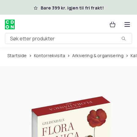
Hopp til hovedinnhold
Bare 399 kr. igjen til fri frakt!
Søk etter produkter
Startside
Kontorrekvisita
Arkivering & organisering
K