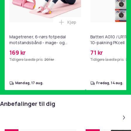
Kjøp
Legg Magetrener, 6-rørs fotp
Magetrener, 6-rørs fotpedal
Batteri AG10 / LR1130
motstandsbånd - mage- og
10-pakning PKcell
kjernetrening, yoga og
169 kr
71 kr
hjemmegymnastikk Pink
Tidligere laveste pris:
201 kr
Tidligere laveste pris:
76 
mandag, 17 aug.
fredag, 14 aug.
Anbefalinger til dig