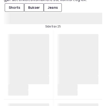
Shorts
Bukser
Jeans
Side 9 av 25