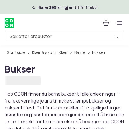
Hopp til hovedinnhold
Bare 399 kr. igjen til fri frakt!
Søk etter produkter
Startside
Klær & sko
Klær
Barne
Bukser
Bukser
Hos CDON finner du barnebukser til alle anledninger –
fra lekevennlige jeans til myke strømpebukser og
bukser til fest. Det finnes modeller i forskjellige farger,
mønstre og passformer som gjør det enkelt å finne den
rette. Perfekt for barn som elsker å bevege seg. CDON
gjør det enkelt å kombinere stil, komfort og lek.