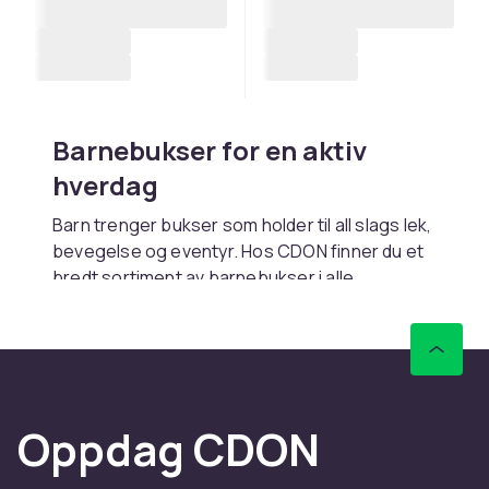
Barnebukser for en aktiv
hverdag
Barn trenger bukser som holder til all slags lek,
bevegelse og eventyr. Hos CDON finner du et
bredt sortiment av barnebukser i alle
størrelser, materialer og stiler, fra myke
joggebukser og leggings til klassiske chinos
og fine dressbukser. Vi tilbyr bukser til alle
aldre og smakspreferanser med fokus på
komfort og holdbarhet.
Oppdag CDON
Utforsk også underkategoriene med
jeans
og
shorts
, eller finn matchende
ytterplagg
til en