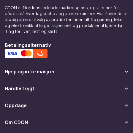
komplett antrekk.
CDON er Nordens ledende markedsplass, og vi er her for
Jeans til barn, et tidløst og
både små hverdagsbehov og store drømmer. Her finner du et
stadig større utvalg av produkter innen alt fra gaming, leker
allsidig valg
og elektronikk til hage, skjønnhet og produkter til kjæledyr.
Ting for livet, rett og slett.
Jeans er et tidløst plagg som passer til nesten
enhver anledning. Det er slitesterkt nok til tøff
Betalingsalternativ
lek, men ser likevel bra ut når man vil kle seg litt
pent. Hos CDON finner du barnets jeans i
mange forskjellige snitt, vask og stilarter.
Mange modeller har elastikk i midjen eller
Hjelp og informasjon
justerbare innvendige belter for en enkel og
komfortabel passform.
Vanlige spørsmål
Handle trygt
Velg jeans med litt strekk i materialet for full
Spor pakke
bevegelsesfrihet. Modeller med forsterkede
Betaling
Oppdage
knær og lommer er gode til aktive barn.
Angre & returner her
Levering
Kategorier
Shorts til varme og aktive
Kontakt oss
Om CDON
Vilkår & policy
dager
Varemerker