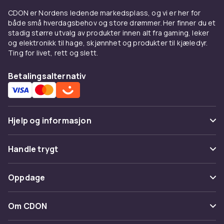
komplett antrekk.
CDON er Nordens ledende markedsplass, og vi er her for
Jeans til barn, et tidløst og
både små hverdagsbehov og store drømmer. Her finner du et
stadig større utvalg av produkter innen alt fra gaming, leker
allsidig valg
og elektronikk til hage, skjønnhet og produkter til kjæledyr.
Ting for livet, rett og slett.
Jeans er et tidløst plagg som passer til nesten
enhver anledning. Det er slitesterkt nok til tøff
Betalingsalternativ
lek, men ser likevel bra ut når man vil kle seg litt
pent. Hos CDON finner du barnets jeans i
mange forskjellige snitt, vask og stilarter.
Mange modeller har elastikk i midjen eller
Hjelp og informasjon
justerbare innvendige belter for en enkel og
komfortabel passform.
Vanlige spørsmål
Handle trygt
Velg jeans med litt strekk i materialet for full
Spor pakke
bevegelsesfrihet. Modeller med forsterkede
Betaling
Oppdage
knær og lommer er gode til aktive barn.
Angre & returner her
Levering
Kategorier
Shorts til varme og aktive
Kontakt oss
Om CDON
Vilkår & policy
dager
Varemerker