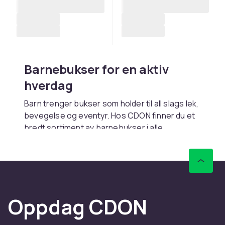
Barnebukser for en aktiv
hverdag
Barn trenger bukser som holder til all slags lek,
bevegelse og eventyr. Hos CDON finner du et
bredt sortiment av barnebukser i alle
størrelser, materialer og stiler, fra myke
joggebukser og leggings til klassiske chinos
og fine dressbukser. Vi tilbyr bukser til alle
aldre og smakspreferanser med fokus på
komfort og holdbarhet.
Oppdag CDON
Utforsk også underkategoriene med
jeans
og
shorts
, eller finn matchende
ytterplagg
til en