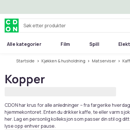
Hopp til hovedinnhold
Søk etter produkter
Alle kategorier
Film
Spill
Elek
Startside
Kjøkken & husholdning
Matserviser
Ka
Kopper
CDON har krus for alle anledninger – fra fargerike hverdagsfa
hjemmekontoret. Enten du drikker kaffe, te eller varm sjok
her. Lag en personlig kolleksjon som passer din stil og di
lyse opp enhver pause.