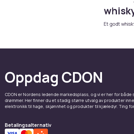
whisk
Et godt whisk
bestemmer hv
smaksnuansene
søt bourbon e
forskjell.
Klassi
Oppdag CDON
Tumbleren ell
lavt og solid.
CDON er Nordens ledende markedsplass, og vi er her for både
Fashioned og 
drømmer. Her finner du et stadig større utvalg av produkter inne
med en bred 
elektronikk til hage, skjønnhet og produkter til kjæledyr. Ting for 
et lite sherr
Whisky
Betalingsalternativ