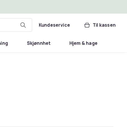
Kundeservice
Til kassen
ning
Skjønnhet
Hjem & hage