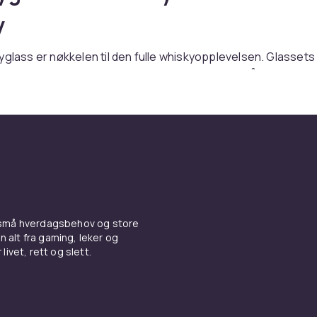
y
yglass er nøkkelen til den fulle whiskyopplevelsen. Glassets
ordan aromaene samles og frigjøres, og det påvirker hvor
 presenteres. Enten du foretrekker en røkt Islay single ma
ller en fruktig irsk whiskey, gjør det riktige glasset en merk
ske whiskyglastyper
er Old Fashioned-glasset er det mest kjente whiskyglaset –
 Det er perfekt til whisky on the rocks eller cocktails som Old
 små hverdagsbehov og store
Negroni. Glencairn-glasset er spesielt designet for whisky
n alt fra gaming, leker og
bule og smal kant som konsentrerer aromaene. Copita-glass
livet, rett og slett.
yglass og er populært til seriøs whiskynosing.
 on the rocks – is eller ikke?