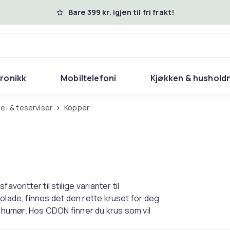
Bare 399 kr. igjen til fri frakt!
tronikk
Mobiltelefoni
Kjøkken & hushold
ffe- & teserviser
Kopper
voritter til stilige varianter til
olade, finnes det den rette kruset for deg
tt humør. Hos CDON finner du krus som vil