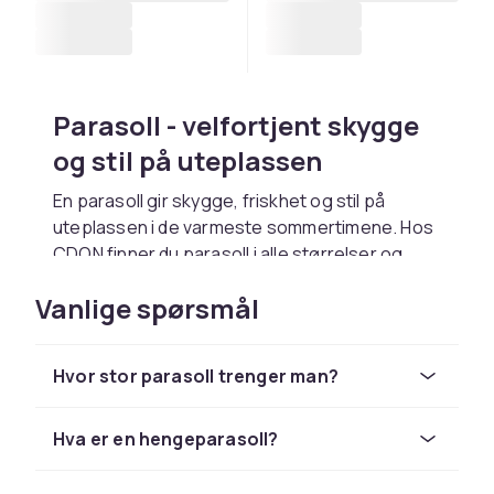
Parasoll - velfortjent skygge
og stil på uteplassen
En parasoll gir skygge, friskhet og stil på
uteplassen i de varmeste sommertimene. Hos
CDON finner du parasoll i alle størrelser og
konstruksjoner fra
Hillerstorp
og
Brafab
.
Vanlige spørsmål
En god parasoll beskytter mot opptil 95% av
UV-strålingen og kan senke temperaturen
under skyggen med 5-10 grader. Velg en
Hvor stor parasoll trenger man?
parasoll med UV-beskyttet duk i UPF 50+.
Midtstolpeparasoll og
Hva er en hengeparasoll?
hengeparasoll