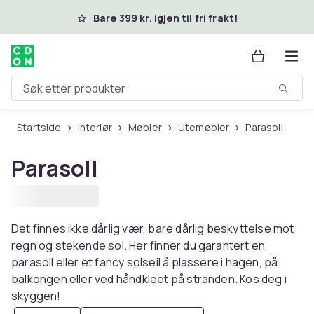
Hopp til hovedinnhold
Bare 399 kr. igjen til fri frakt!
Søk etter produkter
Startside
Interiør
Møbler
Utemøbler
Parasoll
Parasoll
Det finnes ikke dårlig vær, bare dårlig beskyttelse mot
regn og stekende sol. Her finner du garantert en
parasoll eller et fancy solseil å plassere i hagen, på
balkongen eller ved håndkleet på stranden. Kos deg i
skyggen!