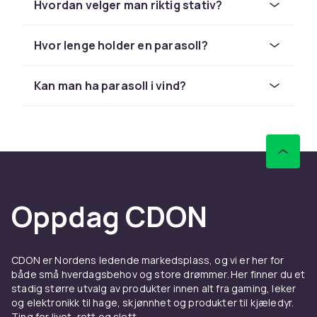
Hvordan velger man riktig stativ?
Midtstolpeparasoll er den vanligste
konstruksjonen. Hengeparasoll har sin stolpe
Hvor lenge holder en parasoll?
til siden og gir fri og uhindret skygge under
hele duken. De er mer praktiske men krever et
tyngre stativ.
Kan man ha parasoll i vind?
Parasollduk og konstruksjon
Polyester er det vanligste materialet. Olefin og
akryl er mer UV-bestandige. Velg en parasoll
med ventilerende topp for å redusere
vindmotstand.
Oppdag CDON
Kjøp parasoll hos CDON
Hos CDON finner du parasoll i alle størrelser til
CDON er Nordens ledende markedsplass, og vi er her for
konkurransedyktige priser fra
Hillerstorp
og
både små hverdagsbehov og store drømmer. Her finner du et
Brafab
.
stadig større utvalg av produkter innen alt fra gaming, leker
og elektronikk til hage, skjønnhet og produkter til kjæledyr.
Vedlikehold og oppbevaring
Ting for livet, rett og slett.