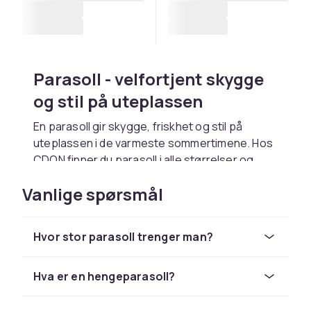
Parasoll - velfortjent skygge
og stil på uteplassen
En parasoll gir skygge, friskhet og stil på
uteplassen i de varmeste sommertimene. Hos
CDON finner du parasoll i alle størrelser og
konstruksjoner fra
Hillerstorp
og
Brafab
.
Vanlige spørsmål
En god parasoll beskytter mot opptil 95% av
UV-strålingen og kan senke temperaturen
under skyggen med 5-10 grader. Velg en
Hvor stor parasoll trenger man?
parasoll med UV-beskyttet duk i UPF 50+.
Midtstolpeparasoll og
Hva er en hengeparasoll?
hengeparasoll