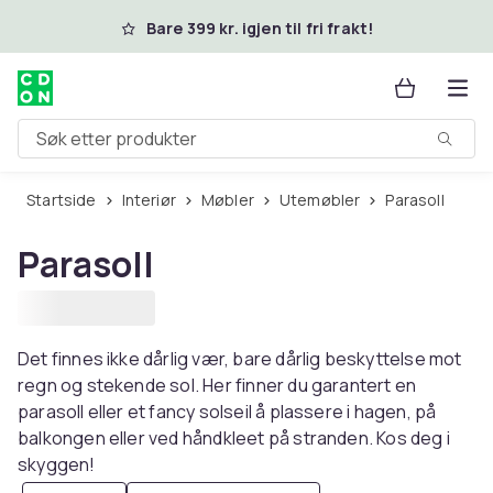
Hopp til hovedinnhold
Bare 399 kr. igjen til fri frakt!
Søk etter produkter
Startside
Interiør
Møbler
Utemøbler
Parasoll
Parasoll
Det finnes ikke dårlig vær, bare dårlig beskyttelse mot
regn og stekende sol. Her finner du garantert en
parasoll eller et fancy solseil å plassere i hagen, på
balkongen eller ved håndkleet på stranden. Kos deg i
skyggen!