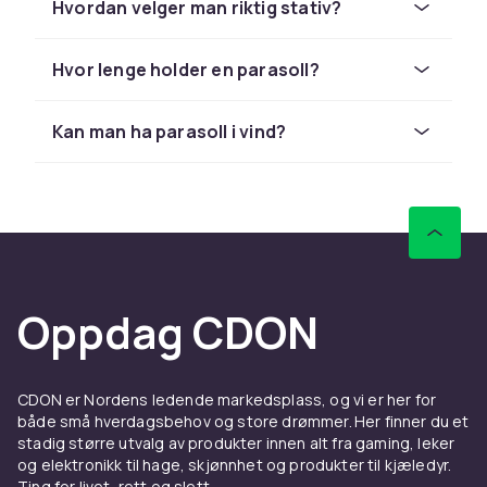
Hvordan velger man riktig stativ?
Midtstolpeparasoll er den vanligste
konstruksjonen. Hengeparasoll har sin stolpe
Hvor lenge holder en parasoll?
til siden og gir fri og uhindret skygge under
hele duken. De er mer praktiske men krever et
tyngre stativ.
Kan man ha parasoll i vind?
Parasollduk og konstruksjon
Polyester er det vanligste materialet. Olefin og
akryl er mer UV-bestandige. Velg en parasoll
med ventilerende topp for å redusere
vindmotstand.
Oppdag CDON
Kjøp parasoll hos CDON
Hos CDON finner du parasoll i alle størrelser til
CDON er Nordens ledende markedsplass, og vi er her for
konkurransedyktige priser fra
Hillerstorp
og
både små hverdagsbehov og store drømmer. Her finner du et
Brafab
.
stadig større utvalg av produkter innen alt fra gaming, leker
og elektronikk til hage, skjønnhet og produkter til kjæledyr.
Vedlikehold og oppbevaring
Ting for livet, rett og slett.