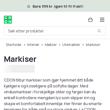
Hopp til hovedinnhold
Bare 399 kr. igjen til fri frakt!
Søk etter produkter
Startside
Interiør
Møbler
Utemøbler
Markiser
Markiser
CDON tilbyr markiser som gjør hjemmet ditt både
kjøligere og koseligere på solfylte dager. Med
vindusmarkiser i forskjellige stiler og farger kan du
enkelt kontrollere mengden lys som slipper inn og
skape et komfortabelt innemiljø. Her finner du smarte
løsninger for både små og store vinduer. La CDON