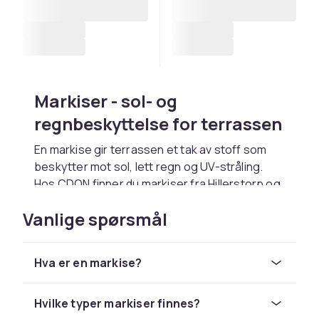
Markiser - sol- og
regnbeskyttelse for terrassen
En markise gir terrassen et tak av stoff som
beskytter mot sol, lett regn og UV-stråling.
Hos CDON finner du markiser fra
Hillerstorp
og
Brafab
med manuell sveiv eller elektrisk motor.
Vanlige spørsmål
Markiser monteres på fasaden over
terrassedøren og brettes ut for å skygge
terrassen. Velg et markisestoff i UV-beskyttet
Hva er en markise?
akryl for best holdbarhet.
Manuelle og elektriske
Hvilke typer markiser finnes?