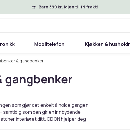
Bare 399 kr. igjen til fri frakt!
tronikk
Mobiltelefoni
Kjøkken & hushold
gsbenker & gangbenker
& gangbenker
ngen som gjør det enkelt å holde gangen
 – samtidig som den gir en innbydende
matcher interiøret ditt. CDON hjelper deg