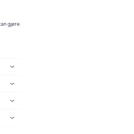
kan gjøre
bevaring,
ert og
møter, og
ndre har
 over.
s
ørge for
ffer under