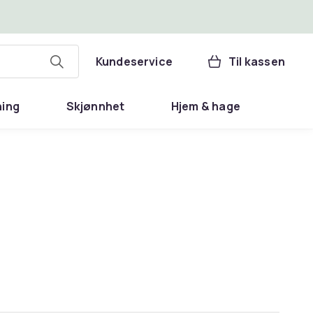
Kundeservice
Til kassen
ning
Skjønnhet
Hjem & hage