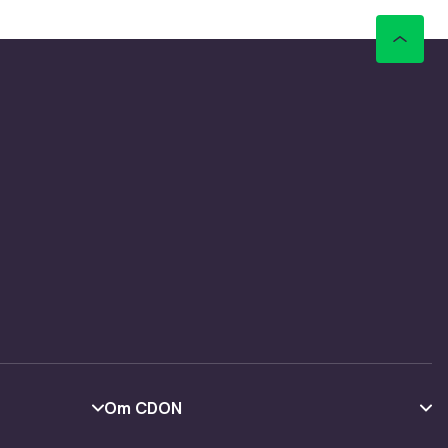
ker og
r der og
lett
rekken,
ye
ustikke
er
ge
ldre, og
 en
Om CDON
Om oss