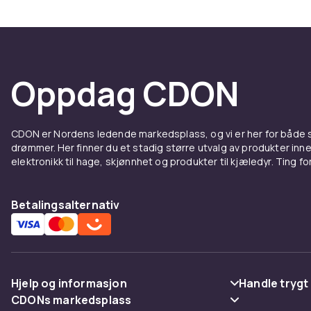
setet egner s
ekstra vesker
hente det du 
Knaggehyller
Oppdag CDON
garderobe-lø
og du har lag
gulvareal.
CDON er Nordens ledende markedsplass, og vi er her for både
drømmer. Her finner du et stadig større utvalg av produkter inne
Stil o
elektronikk til hage, skjønnhet og produkter til kjæledyr. Ting for 
Oppbevaringsb
Betalingsalternativ
varianter i ma
mørkfarget fu
materialer o
Polstrede ga
er spesielt p
Hjelp og informasjon
Handle trygt
modell som pas
CDONs markedsplass
Vanlige spørsmål
Betaling