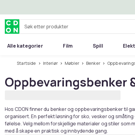
Hopp til hovedinnhold
Søk etter produkter
Alle kategorier
Film
Spill
Elek
Startside
Interiør
Møbler
Benker
Oppbevarin
Oppbevaringsbenker 
Hos CDON finner du benker og oppbevaringsbenker til ga
organisert. En perfekt løsning for sko, vesker og småting
følelse. Velg mellom forskjellige materialer og stiler som 
med å skape en praktisk og innbydende gang.