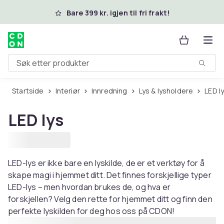
Hopp til hovedinnhold
Bare 399 kr. igjen til fri frakt!
Søk etter produkter
Startside
Interiør
Innredning
Lys & lysholdere
LED l
LED lys
LED-lys er ikke bare en lyskilde, de er et verktøy for å
skape magi i hjemmet ditt. Det finnes forskjellige typer
LED-lys – men hvordan brukes de, og hva er
forskjellen? Velg den rette for hjemmet ditt og finn den
perfekte lyskilden for deg hos oss på CDON!