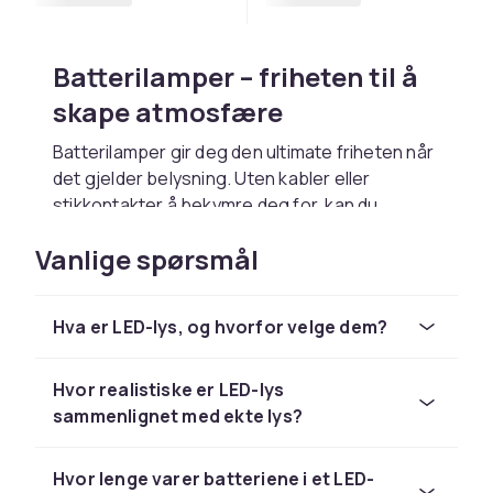
Batterilamper – friheten til å
skape atmosfære
Batterilamper gir deg den ultimate friheten når
det gjelder belysning. Uten kabler eller
stikkontakter å bekymre deg for, kan du
plassere dem hvor som helst i hjemmet ditt.
Vanlige spørsmål
Plasser dem på bordet under en romantisk
middag eller på badet for en avslappende
stund i badekaret. De er ikke bare praktiske,
Hva er LED-lys, og hvorfor velge dem?
men gir også interiøret ditt et preg av
eleganse og romantikk. Med batterilamper kan
du skape atmosfære når du vil, hvor du vil.
Hvor realistiske er LED-lys
sammenlignet med ekte lys?
Slapp av og nyt med en
batterilampe med timer
Hvor lenge varer batteriene i et LED-