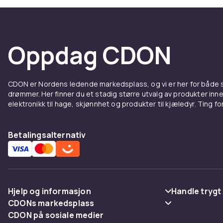
LED-ly
LED-lys med t
og praktisk t
Oppdag CDON
for både lomm
belysning som
hjemmet ditt e
CDON er Nordens ledende markedsplass, og vi er her for både
tilstedeværel
drømmer. Her finner du et stadig større utvalg av produkter inne
elektronikk til hage, skjønnhet og produkter til kjæledyr. Ting for 
Så enten du ø
noe å tilby d
kan forvandle
Betalingsalternativ
humør og en me
lysestaker f
Hjelp og informasjon
Handle trygt
CDONs markedsplass
Vanlige spørsmål
Betaling
CDON på sosiale medier
Merchant Help Center