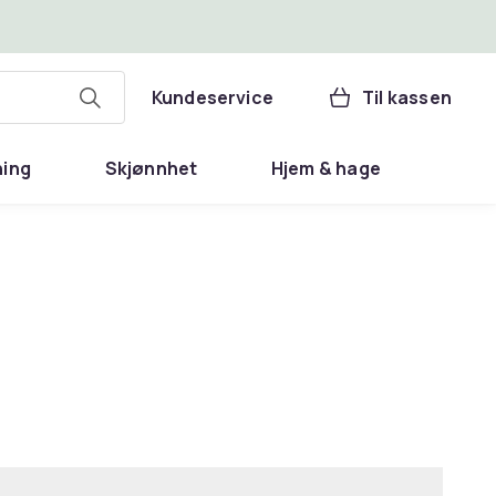
Kundeservice
Til kassen
ning
Skjønnhet
Hjem & hage