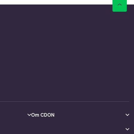
tivitet
om er bra
nlagt
k i
ED-lys
ordan du
 bedre
kter og
Om CDON
Om oss