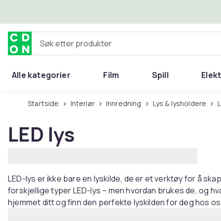
Hopp til hovedinnhold
Søk etter produkter
Alle kategorier
Film
Spill
Elek
Startside
Interiør
Innredning
Lys & lysholdere
LED lys
LED-lys er ikke bare en lyskilde, de er et verktøy for å ska
forskjellige typer LED-lys – men hvordan brukes de, og hva
hjemmet ditt og finn den perfekte lyskilden for deg hos 