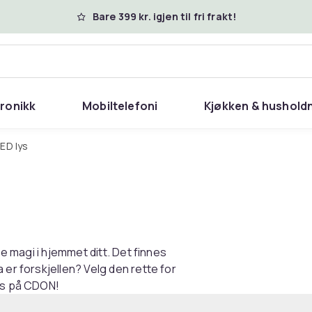
Bare 399 kr. igjen til fri frakt!
tronikk
Mobiltelefoni
Kjøkken & hushold
LED lys
pe magi i hjemmet ditt. Det finnes
 er forskjellen? Velg den rette for
oss på CDON!