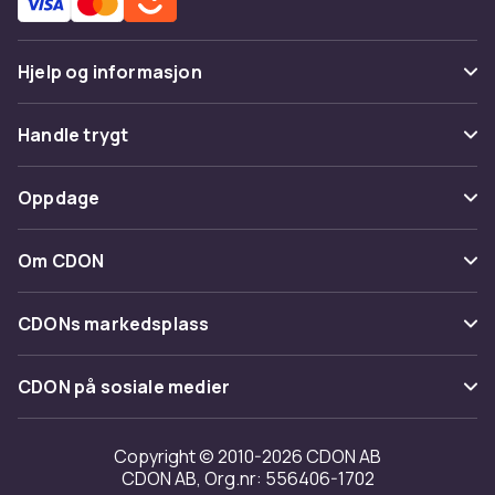
Hjelp og informasjon
Vanlige spørsmål
Handle trygt
Spor pakke
Betaling
Oppdage
Angre & returner her
Levering
Kategorier
Kontakt oss
Om CDON
Vilkår & policy
Varemerker
Om oss
Tilbakekallinger
CDONs markedsplass
Guider
Kundeanmeldelser
Merchant Help Center
CDON på sosiale medier
Jobbe på CDON
Investor relations
Copyright © 2010-2026 CDON AB
CDON AB, Org.nr: 556406-1702
Tilgjengelighet