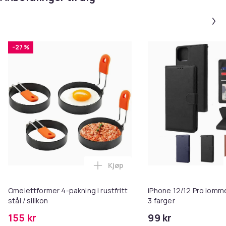
-27 %
Kjøp
Legg Omelettformer 4-pakning i ru
Omelettformer 4-pakning i rustfritt
iPhone 12/12 Pro lomm
stål / silikon
3 farger
155 kr
99 kr