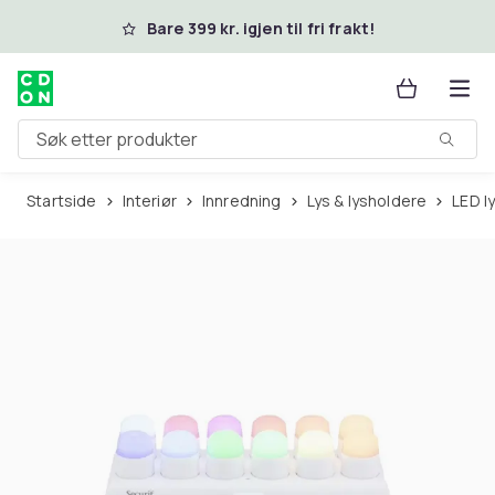
Hopp til hovedinnhold
Bare 399 kr. igjen til fri frakt!
Søk etter produkter
Startside
Interiør
Innredning
Lys & lysholdere
LED l