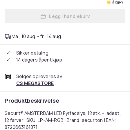
Få igjen
Legg i handlekurv
Legg Securit® AMSTERDAM LED
Ma., 10 aug. - fr., 14 aug.
Sikker betaling
14 dagers åpent kjøp
Selges og leveres av
CS MEGASTORE
Produktbeskrivelse
Securit® AMSTERDAM LED Fyrfadslys, 12 stk. + ladest.,
12 farver | SKU: LP-AM-RGB | Brand: securiton | EAN:
8720663161871