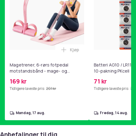
Kjøp
Legg Magetrener, 6-rørs fotp
Magetrener, 6-rørs fotpedal
Batteri AG10 / LR1130
motstandsbånd - mage- og
10-pakning PKcell
kjernetrening, yoga og
169 kr
71 kr
hjemmegymnastikk Pink
Tidligere laveste pris:
201 kr
Tidligere laveste pris:
76 
mandag, 17 aug.
fredag, 14 aug.
Anbefalinger til dig