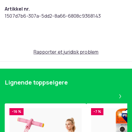
Artikkel nr.
1507d7b6-307a-5dd2-8a66-6808c9368143
Produktsikkerhetsinformasjon
Rapporter et juridisk problem
Lignende toppselgere
Pa
-16 %
-7 %