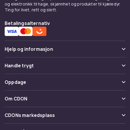
For deg som vil tiltrekke fugler og
og elektronikk til hage, skjønnhet og produkter til kjæledyr.
sommerfugler har vi et bredt utvalg av
Ting for livet, rett og slett.
fuglekasser og hus for småvilt
samt
hagestatuer
som gir et personlig preg.
Betalingsalternativ
Hjelp og informasjon
Vanlige spørsmål
Handle trygt
Spor pakke
Betaling
Oppdage
Angre & returner her
Levering
Kategorier
Kontakt oss
Om CDON
Vilkår & policy
Varemerker
Om oss
Tilbakekallinger
CDONs markedsplass
Guider
Kundeanmeldelser
Merchant Help Center