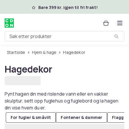
Hopp til hovedinnhold
Bare 399 kr. igjen til fri frakt!
Søk etter produkter
Startside
Hjem & hage
Hagedekor
Hagedekor
Pynt hagen din med rislende vann eller en vakker
skulptur, sett opp fuglehus og fuglebord og la hagen
din vise hvem du er.
For fugler & småvilt
Fontener & dammer
Flagg & 