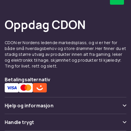
Hos CDON finner du produkthåndbøker og
tegninger – med rask levering og trygt kjøp.
Oppdag CDON
CDON er Nordens ledende markedsplass, og vi er her for
både små hverdagsbehov og store drømmer. Her finner du et
stadig større utvalg av produkter innen alt fra gaming, leker
og elektronikk til hage, skjønnhet og produkter til kjæledyr.
Ting for livet, rett og slett.
Betalingsalternativ
Hjelp og informasjon
Vanlige spørsmål
Handle trygt