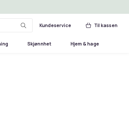
Kundeservice
Til kassen
ning
Skjønnhet
Hjem & hage