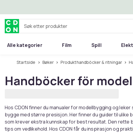
Hopp til hovedinnhold
Søk etter produkter
Alle kategorier
Film
Spill
Elek
Startside
Bøker
Produkthandböcker & ritningar
Handböcker för model
Hos CDON finner du manualer for modellbygging og leker 
bygge med større presisjon. Her finner du guider til ulike
som krever ekstra kunnskap for best resultat. Den rette 
tips om vedlikehold. Hos CDON får du inspirasjon og prakt