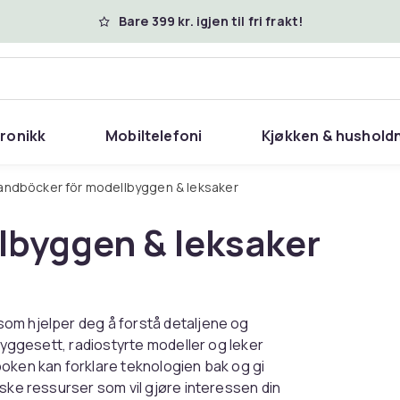
Bare 399 kr. igjen til fri frakt!
tronikk
Mobiltelefoni
Kjøkken & hushold
Handböcker för modellbyggen & leksaker
lbyggen & leksaker
som hjelper deg å forstå detaljene og
 byggesett, radiostyrte modeller og leker
boken kan forklare teknologien bak og gi
iske ressurser som vil gjøre interessen din