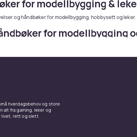
ker for modellbygging & leke
elser og håndbøker for modellbygging, hobbysett og leker.
åndbøker for modellbygging o
online hos CDON
ner du håndbøker for modellbygging og leker – med rask lev
 små hverdagsbehov og store
n alt fra gaming, leker og
livet, rett og slett.