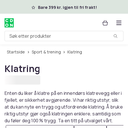
Hopp til hovedinnhold
Bare 399 kr. igjen til fri frakt!
Søk etter produkter
Startside
Sport & trening
Klatring
Klatring
Enten du liker å klatre på en innendørs klatrevegg eller i
fjellet, er sikkerhet avgjørende. Vi har riktig utstyr, slik
at du kan nyte en trygg og utfordrende klatring. Å bruke
riktig utstyr gjør også klatringen enklere, samtidig som
du føler deg 100 % trygg. Ta en titt på utvalget vårt.