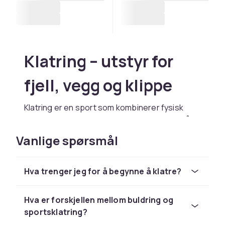
Klatring – utstyr for
fjell, vegg og klippe
Klatring er en sport som kombinerer fysisk
styrke, teknisk dyktighet og mental fokus på
en unik måte. Enten du er nybegynner som
Vanlige spørsmål
nettopp har funnet din første klatrevegg, eller
en erfaren alpinist med blikket rettet mot
bratte fjellvegger, trenger du riktig utstyr for å
Hva trenger jeg for å begynne å klatre?
ta deg frem trygt og effektivt. Hos CDON
finner du et bredt sortiment av klatreutstyr –
Hva er forskjellen mellom buldring og
fra sele og tau til karabinere, klatresko og
sportsklatring?
isklatrerverktøy.