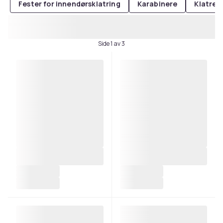
Fester for innendørsklatring
Karabinere
Klatrek
Side 1 av 3