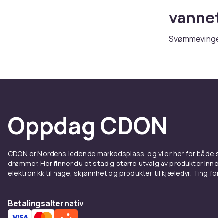
vannet
Svømmevinger
ekstra oppdri
svømmebevege
størrelser so
Riktig
Oppdag CDON
Svømmevinger 
svømmevinger 
bør kontroller
CDON er Nordens ledende markedsplass, og vi er her for både
skuldrene. Hu
drømmer. Her finner du et stadig større utvalg av produkter inne
elektronikk til hage, skjønnhet og produkter til kjæledyr. Ting for 
Større
Vinger har st
Betalingsalternativ
vektangivelse