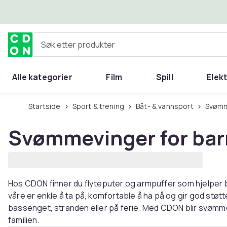
Hopp til hovedinnhold
Søk etter produkter
Alle kategorier
Film
Spill
Elek
Startside
Sport & trening
Båt- & vannsport
Svøm
Svømmevinger for ba
Hos CDON finner du flyteputer og armpuffer som hjelper b
våre er enkle å ta på, komfortable å ha på og gir god stø
bassenget, stranden eller på ferie. Med CDON blir svømmet
familien.