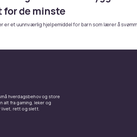
 for de minste
 er et uunnværlig hjelpemiddel for barn som lærer å svømm
ft og trygghet i vannet, slik at barnet kan bevege seg fritt o
lsene uten frykt for å synke. CDON tilbyr svømmevinger i u
m passer fra små barn til skolealder.
 bruk og sikkerhetsanbefaling
er et hjelpemiddel og erstatning ikke for tilsyn av voksne.
skal alltid ha tilsyn av voksen i og rundt vannet. Oppblåste 
es jevnlig for luftlekkasje. Vingene bør sitte godt uten å gli 
 små hverdagsbehov og store
sk at svømmevinger gir ekstra oppdrift, men ikke er redning
n alt fra gaming, leker og
livet, rett og slett.
lsesveiledning for svømmevi
ørrelsesangivelse etter barnets vekt og alder. Se alltid
n på pakken – ikke bare aldersangivelsen, siden barn er forsk