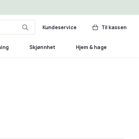
Kundeservice
Til kassen
ning
Skjønnhet
Hjem & hage