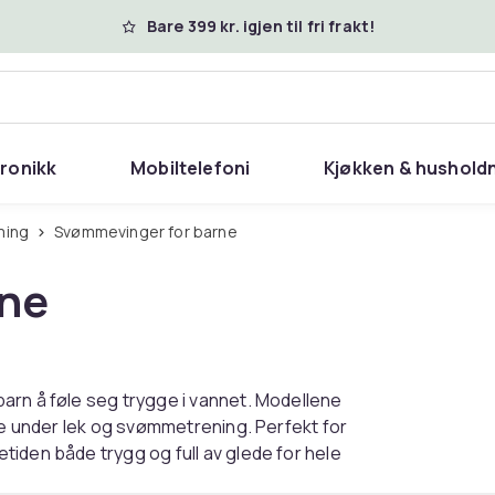
Bare 399 kr. igjen til fri frakt!
tronikk
Mobiltelefoni
Kjøkken & hushold
ming
Svømmevinger for barne
rne
arn å føle seg trygge i vannet. Modellene
tte under lek og svømmetrening. Perfekt for
iden både trygg og full av glede for hele