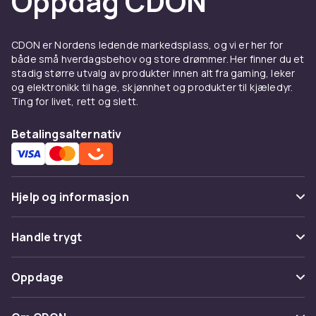
Oppdag CDON
CDON er Nordens ledende markedsplass, og vi er her for
både små hverdagsbehov og store drømmer. Her finner du et
stadig større utvalg av produkter innen alt fra gaming, leker
og elektronikk til hage, skjønnhet og produkter til kjæledyr.
Ting for livet, rett og slett.
Betalingsalternativ
Hjelp og informasjon
Vanlige spørsmål
Handle trygt
Spor pakke
Betaling
Oppdage
Angre & returner her
Levering
Kategorier
Kontakt oss