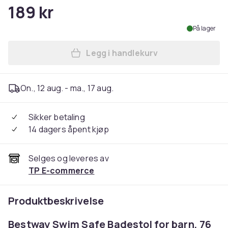
189 kr
På lager
Legg i handlekurv
Legg Bestway Swim Safe Bad
On., 12 aug. - ma., 17 aug.
Sikker betaling
14 dagers åpent kjøp
Selges og leveres av
TP E-commerce
Produktbeskrivelse
Bestway Swim Safe Badestol for barn, 76