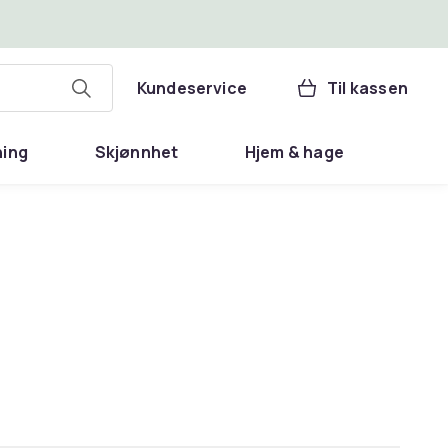
Kundeservice
Til kassen
ning
Skjønnhet
Hjem & hage