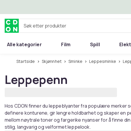
Hopp til hovedinnhold
Søk etter produkter
Alle kategorier
Film
Spill
Elek
Startside
Skjønnhet
Sminke
Leppesminke
Le
Leppepenn
Hos CDON finner du leppeblyanter fra populære merker so
definere konturene, gir lengre holdbarhet og skaper en per
mellom nøytrale toner og fargerike nyanser for å finne din
stilig, langvarig og velformet leppelook.