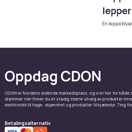
lepper
En leppeblyan
tegne opp og
leppefargen p
diskrete nude
levering får d
Slik b
Oppdag CDON
result
CDON er Nordens ledende markedsplass, og vi er her for både
Start med å t
drømmer. Her finner du et stadig større utvalg av produkter inne
deretter gjer
elektronikk til hage, skjønnhet og produkter til kjæledyr. Ting for 
jevnere farge
lenger. En go
Betalingsalternativ
Velg ri