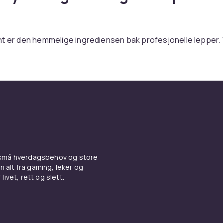
t er den hemmelige ingrediensen bak profesjonelle lepper.
 definere leppekonturen skaper du en tydelig form som hol
å plass hele dagen. Hos CDON finner du leppeblyanter i alt 
 nyanser til dristige røde og mørke toner. Med trygg betalin
u favorittene dine rett hjem.
ruker du leppeblyanten for bes
at
 små hverdagsbehov og store
egne langs den naturlige leppekanten med korte, små streker
n alt fra gaming, leker og
ne hele leppeflaten med leppeblyanten som base – det gir 
livet, rett og slett.
 og gjør at
leppestiften
eller
leppeglansen
din holder merkb
dt spisset leppeblyant gir skarpest resultat.
ktig nyanse for ditt look