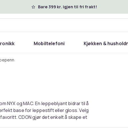
Bare 399 kr. igjen til fri frakt!
tronikk
Mobiltelefoni
Kjøkken & hushold
ppepenn
m NYX og MAC. En leppeblyant bidrar til å
fekt base for leppestift eller gloss. Velg
 favoritt. CDON gjør det enkelt å skape et