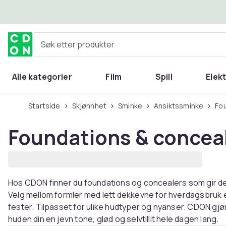
Hopp til hovedinnhold
Søk etter produkter
Alle kategorier
Film
Spill
Elek
Startside
Skjønnhet
Sminke
Ansiktssminke
Fo
Foundations & concea
Hos CDON finner du foundations og concealers som gir den
Velg mellom formler med lett dekkevne for hverdagsbruk e
fester. Tilpasset for ulike hudtyper og nyanser. CDON gjør
huden din en jevn tone, glød og selvtillit hele dagen lang.