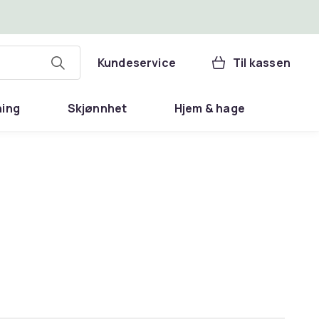
Kundeservice
Til kassen
ning
Skjønnhet
Hjem & hage