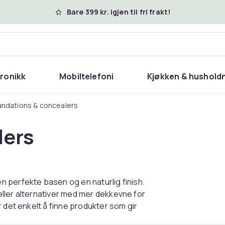
Bare 399 kr. igjen til fri frakt!
tronikk
Mobiltelefoni
Kjøkken & hushold
undations & concealers
lers
 perfekte basen og en naturlig finish.
ller alternativer med mer dekkevne for
 det enkelt å finne produkter som gir