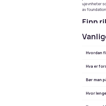
ujevnheter so
av foundation
Finn r
Flytende found
Vanlig
Kremfoundatio
og pustende b
og skape en 
Hvordan fi
Concea
Hva er for
Velg en conce
øynene. Bruk 
Bør man på
med
ansikts
foldene.
Hvor lenge
Riktig