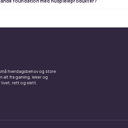
lande foundation med hudpleieprodukter?
on på kjevelinjen i naturlig lys for å finne den perfekte matc
fet hud, satengfinish gir et naturlig utseende, og dewy finish 
hud. Fullfør basen med
rouge og bronzer
for varme og
highlig
 foundation og concealer på CDON for trygg handel og rask le
 små hverdagsbehov og store
n alt fra gaming, leker og
livet, rett og slett.