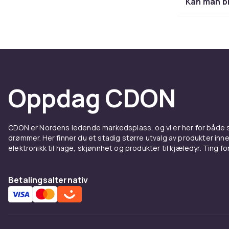
Kan man b
Test foundati
finish passer 
glød til tørr 
glød. Bestill
Oppdag CDON
CDON er Nordens ledende markedsplass, og vi er her for både
drømmer. Her finner du et stadig større utvalg av produkter inne
elektronikk til hage, skjønnhet og produkter til kjæledyr. Ting for 
Betalingsalternativ