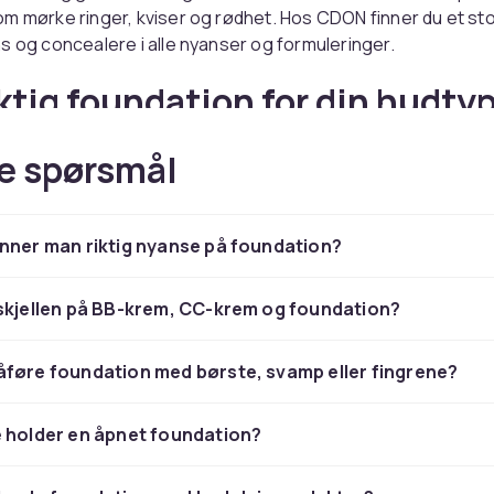
m mørke ringer, kviser og rødhet. Hos CDON finner du et sto
s og concealere i alle nyanser og formuleringer.
iktig foundation for din hudty
ation passer de fleste hudtyper og finnes i alt fra lett til ful
e spørsmål
n gir mer dekning og passer tørr hud, mens mineralpudder gi
ase. Start alltid med en
ansiktsprimer
for å forlenge holdb
jevnere påføring.
nner man riktig nyanse på foundation?
ler for å dekke og lyse opp
skjellen på BB-krem, CC-krem og foundation?
aler en til to nyanser lysere enn din foundation for å lyse o
en nyanse som matcher huden for å dekke kviser og ujevnhe
føre foundation med børste, svamp eller fingrene?
pudder
slik at concealeren sitter hele dagen uten å legge seg
 holder en åpnet foundation?
 nyanse og finish