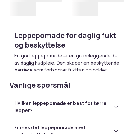
Leppepomade for daglig fukt
og beskyttelse
En god leppepomade er en grunnleggende del
av daglig hudpleie. Den skaper en beskyttende
barriere som forhindrer fukttap og holder
leppene myke hele dagen. Balsam med
Vanlige spørsmål
naturlige ingredienser som bivoks, sheasmør
og kokosolje er populære valg som gir
langvarig fukt. Om vinteren eller i tørt klima er
Hvilken leppepomade er best for tørre
leppepomade ekstra viktig for å forebygge
lepper?
sprekker og tørrhet. Hos CDON finner du
balsam for alle smaker og behov.
Finnes det leppepomade med
Finn din perfekte