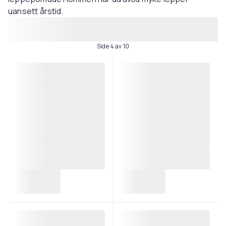
uansett årstid.
Side 4 av 10