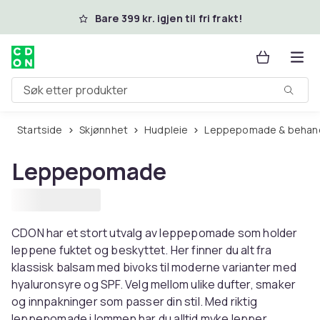
Hopp til hovedinnhold
Bare 399 kr. igjen til fri frakt!
Søk etter produkter
Startside
Skjønnhet
Hudpleie
Leppepomade & behand
Leppepomade
CDON har et stort utvalg av leppepomade som holder
leppene fuktet og beskyttet. Her finner du alt fra
klassisk balsam med bivoks til moderne varianter med
hyaluronsyre og SPF. Velg mellom ulike dufter, smaker
og innpakninger som passer din stil. Med riktig
leppepomade i lommen har du alltid myke lepper