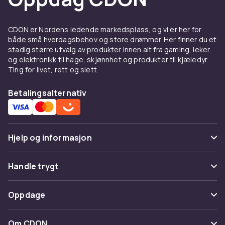
CDON er Nordens ledende markedsplass, og vi er her for
både små hverdagsbehov og store drømmer. Her finner du et
stadig større utvalg av produkter innen alt fra gaming, leker
og elektronikk til hage, skjønnhet og produkter til kjæledyr.
Ting for livet, rett og slett.
Betalingsalternativ
Hjelp og informasjon
Vanlige spørsmål
Handle trygt
Spor pakke
Betaling
Oppdage
Angre & returner her
Levering
Kategorier
Kontakt oss
Om CDON