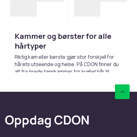
Kammer og børster for alle
hårtyper
Riktig kam eller børste gjør stor forskjell for
hårets utseende og helse. På CDON finner du
alt fra brede tannkammer for krøllet hår til
paddlebørster for glatt og langt hår. Velg
verktøy som passer hårtypen din for å
minimere slitasje og maksimere glans. Handle
trygt med rask levering og fleksible
betalingsalternativer.
Oppdag CDON
Finn riktig børste for
hårtypen din