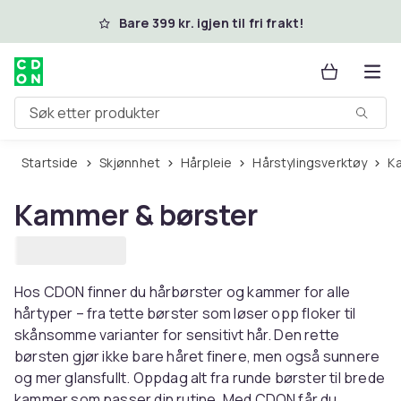
Hopp til hovedinnhold
Bare 399 kr. igjen til fri frakt!
Søk etter produkter
Startside
Skjønnhet
Hårpleie
Hårstylingsverktøy
Kammer & børster
Hos CDON finner du hårbørster og kammer for alle
hårtyper – fra tette børster som løser opp floker til
skånsomme varianter for sensitivt hår. Den rette
børsten gjør ikke bare håret finere, men også sunnere
og mer glansfullt. Oppdag alt fra runde børster til brede
kammer som passer din rutine. Med CDON får du