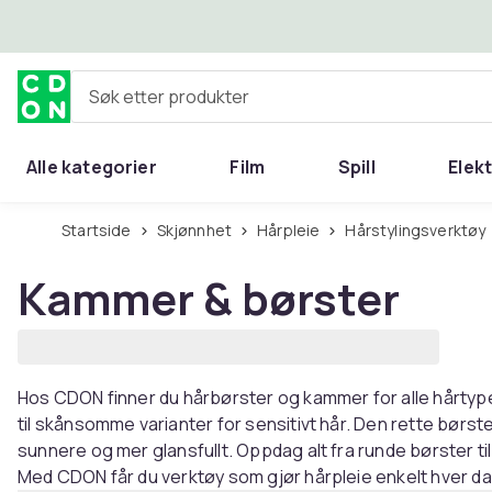
Hopp til hovedinnhold
Søk etter produkter
Alle kategorier
Film
Spill
Elek
Startside
Skjønnhet
Hårpleie
Hårstylingsverktøy
Kammer & børster
Hos CDON finner du hårbørster og kammer for alle hårtype
til skånsomme varianter for sensitivt hår. Den rette børst
sunnere og mer glansfullt. Oppdag alt fra runde børster t
Med CDON får du verktøy som gjør hårpleie enkelt hver da