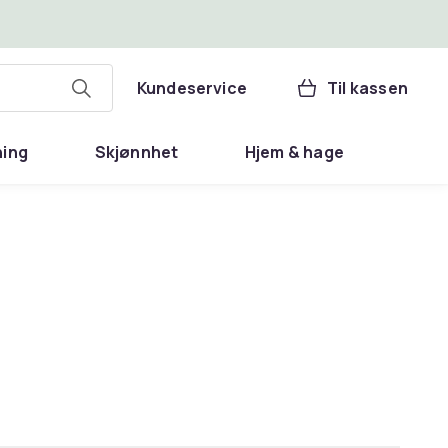
Kundeservice
Til kassen
ning
Skjønnhet
Hjem & hage