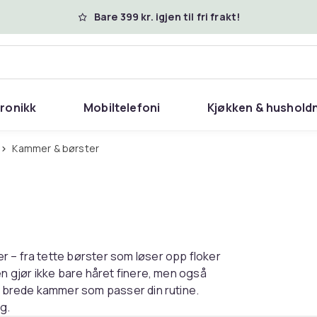
Bare 399 kr. igjen til fri frakt!
tronikk
Mobiltelefoni
Kjøkken & hushold
Kammer & børster
r – fra tette børster som løser opp floker
en gjør ikke bare håret finere, men også
il brede kammer som passer din rutine.
g.