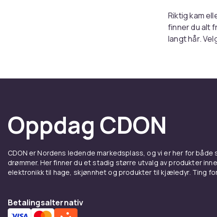
Riktig kam el
finner du alt 
langt hår. Ve
maksimere gla
Finn r
Paddlebørster
børster er pe
Oppdag CDON
passer detang
hårets naturl
profesjonell 
CDON er Nordens ledende markedsplass, og vi er her for både
drømmer. Her finner du et stadig større utvalg av produkter inne
Kammer
elektronikk til hage, skjønnhet og produkter til kjæledyr. Ting for 
Bredtannede k
fintannede ka
Betalingsalternativ
spisst håndta