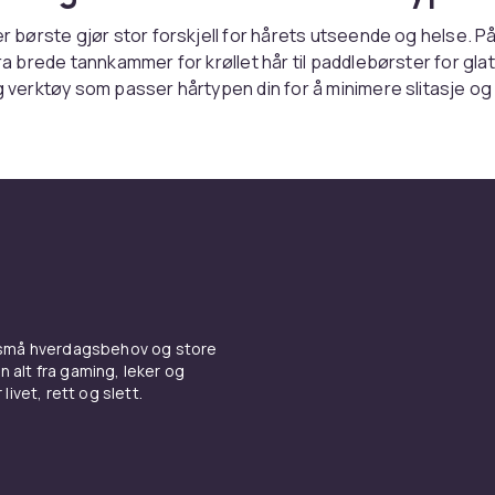
ler børste gjør stor forskjell for hårets utseende og helse. 
fra brede tannkammer for krøllet hår til paddlebørster for gla
lg verktøy som passer hårtypen din for å minimere slitasje og
ns. Handle trygt med rask levering og fleksible betalingsalt
iktig børste for hårtypen din
 fungerer utmerket for å glatte ut langt og mellomt hår, me
rfekte for å skape volum og form ved føning. For tykt eller kr
ling­børster som reder ut flokker skånsomt. Villsvinbørster 
ige oljer og gir en vakker glans. Kombiner med
varmeverktøy
styling hjemme.
 små hverdagsbehov og store
n alt fra gaming, leker og
 for presisjon og styling
livet, rett og slett.
ammer er ideelle for å gre ut vått hår uten å forårsake bru
mmer gir presisjon ved midtskill og seksjonering. Stylingk
k er uunnværlige ved farging og slingor. For den som trimm