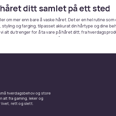
 håret ditt samlet på ett sted
ler om mer enn bare å vaske håret. Det er en hel rutine som
, styling og farging, tilpasset akkurat din hårtype og dine be
 alt du trenger for å ta vare på håret ditt, fra hverdagsprodu
dlinger. Utforsk kategoriene våre og bygg en rutine som pa
g og gjenoppretting
r all hårpleie er en god vask og fuktighetsgjenoppretting. I 
mpo og balsam
finner du produkter for alle hårtyper, fra
 formler til dyppleiende alternativer for tørt og skadet hår.
 utover den daglige vasken tilbyr våre
hårpleiekit
målrette
som håroljer og produkter for tynnere hår.
 små hverdagsbehov og store
n alt fra gaming, leker og
g og verktøy
livet, rett og slett.
ent og velstelt, er det tid for å skape frisyren din. Våre