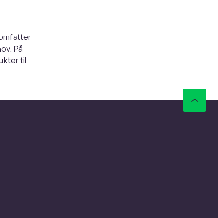
 omfatter
hov. På
kter til
sser deg.
vårt
 For
de