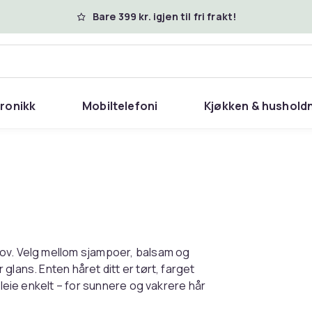
Bare 399 kr. igjen til fri frakt!
tronikk
Mobiltelefoni
Kjøkken & hushold
hov. Velg mellom sjampoer, balsam og
glans. Enten håret ditt er tørt, farget
pleie enkelt – for sunnere og vakrere hår