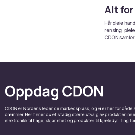
Alt for
Hårpleie hand
rensing, pleie
CDON samler vi
spesialbehan
Rensin
Grunnlaget fo
utvalg av
sja
Oppdag CDON
volumskapende
ekstra omsorg
behandlinger 
CDON er Nordens ledende markedsplass, og vi er her for både
drømmer. Her finner du et stadig større utvalg av produkter inne
Stylin
elektronikk til hage, skjønnhet og produkter til kjæledyr. Ting for 
Når håret er r