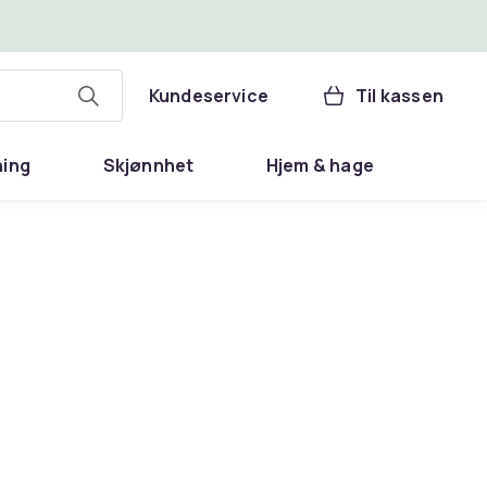
Kundeservice
Til kassen
ning
Skjønnhet
Hjem & hage