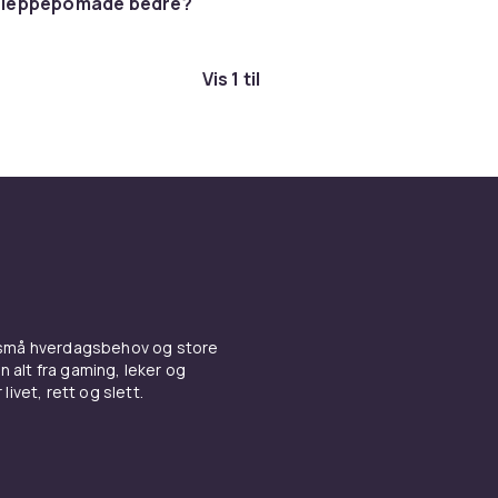
ig leppepomade bedre?
Vis 1 til
 små hverdagsbehov og store
n alt fra gaming, leker og
livet, rett og slett.