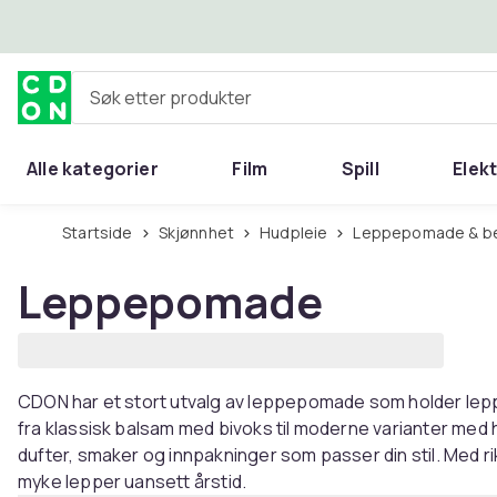
Hopp til hovedinnhold
Søk etter produkter
Alle kategorier
Film
Spill
Elek
Startside
Skjønnhet
Hudpleie
Leppepomade & b
Leppepomade
CDON har et stort utvalg av leppepomade som holder leppe
fra klassisk balsam med bivoks til moderne varianter med 
dufter, smaker og innpakninger som passer din stil. Med ri
myke lepper uansett årstid.