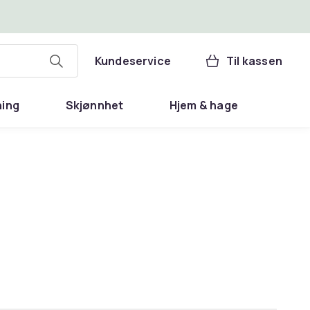
Kundeservice
Til kassen
ning
Skjønnhet
Hjem & hage