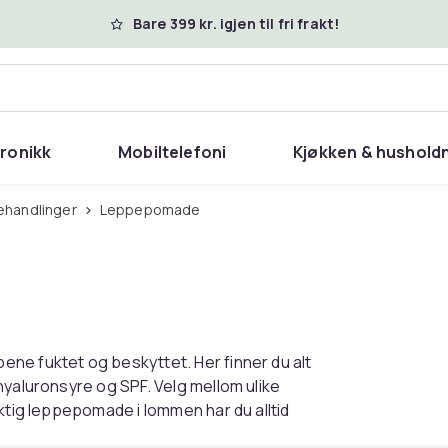
Bare 399 kr. igjen til fri frakt!
tronikk
Mobiltelefoni
Kjøkken & hushold
ehandlinger
Leppepomade
ne fuktet og beskyttet. Her finner du alt
hyaluronsyre og SPF. Velg mellom ulike
ktig leppepomade i lommen har du alltid