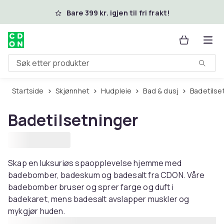
Hopp til hovedinnhold
Bare 399 kr. igjen til fri frakt!
Søk etter produkter
Startside
Skjønnhet
Hudpleie
Bad & dusj
Badetilse
Badetilsetninger
Skap en luksuriøs spaopplevelse hjemme med
badebomber, badeskum og badesalt fra CDON. Våre
badebomber bruser og sprer farge og duft i
badekaret, mens badesalt avslapper muskler og
mykgjør huden.