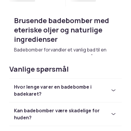
Brusende badebomber med
eteriske oljer og naturlige
ingredienser
Badebomber forvandler et vanlig bad til en
fargerik og duftende opplevelse. Våre
badebomber inneholder eteriske oljer,
Vanlige spørsmål
naturlige pigmenter og pleiende ingredienser
som kokosolje og sheasmør. Slipp en
badebombe oppi varmt vann og nyt den
Hvor lenge varer en badebombe i
brusende reaksjonen.
badekaret?
Badesalt og badeskum for
Kan badebomber være skadelige for
avslapning og velvære
huden?
Badesalt med mineraler fra Dødehavet eller