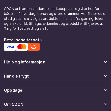
CDON er Nordens ledende markedsplass, og vi er her for
både små hverdagsbehov og store drømmer. Her finner du et
stadig større utvalg av produkter innen alt fra gaming, leker
og elektronikk til hage, skjønnhet og produkter til kjæledyr.
Ting for livet, rett og slett.
Betalingsalternativ
Hjelp og informasjon
Vanlige spørsmål
Handle trygt
Spor pakke
Betaling
Oppdage
Angre & returner her
Levering
Kategorier
Kontakt oss
Om CDON
Vilkår & policy