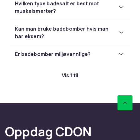
Epsom-salt hjelper med å avslappende trøtte
Hvilken type badesalt er best mot
muskler og lindre spenninger. Badeskum
muskelsmerter?
skaper et tykt lag av mykt skum som gjør
badestunden ekstra luksuriøs.
Kan man bruke badebomber hvis man
har eksem?
Er badebomber miljøvennlige?
Vis 1 til
Oppdag CDON