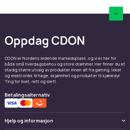
kontaktpunktene. CIB med originalemballasje
er mest verdifull men løse spill fungerer like
godt.
Å kjøpe brukte spillprodukter er ikke bare
Oppdag CDON
prisgunstig – det er også miljøvennlig. Hvert
brukt spill eller konsoll som kjøpes i stedet for
nytt reduserer produksjonen av nytt materiale
og forlenger produktenes levetid.
CDON er Nordens ledende markedsplass, og vi er her for
både små hverdagsbehov og store drømmer. Her finner du et
Når du kjøper brukte spill og konsoller – sjekk
stadig større utvalg av produkter innen alt fra gaming, leker
alltid stand og fullstendighet. Spill i
og elektronikk til hage, skjønnhet og produkter til kjæledyr.
originalemballasje (CIB) med manual er mest
Ting for livet, rett og slett.
verdifulle. Løse spill uten emballasje er billigere
men gir den samme spillopplevelsen.
Betalingsalternativ
Hos CDON finner du et bredt sortiment av
brukte spillprodukter til konkurransedyktige
priser. Å kjøpe brukt er et smart valg – du
Hjelp og informasjon
sparer penger og bidrar til mer bærekraftig