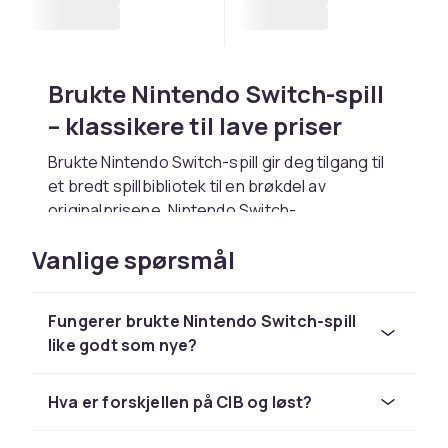
Brukte Nintendo Switch-spill
– klassikere til lave priser
Brukte Nintendo Switch-spill gir deg tilgang til
et bredt spillbibliotek til en brøkdel av
originalprisene. Nintendo Switch-
hybridkonsolen med Mario, Zelda och
Vanlige spørsmål
Pokémon. Populære titler inkluderer Mario Kart
8 Deluxe, Zelda: Breath of the Wild, Animal
Crossing och Pokémon.
Fungerer brukte Nintendo Switch-spill
Tips for kjøp av brukte
like godt som nye?
Nintendo Switch-spill
Hva er forskjellen på CIB og løst?
CD-disker: inspiser for riper og rengjør
forsiktig. Kassetter: kontroller