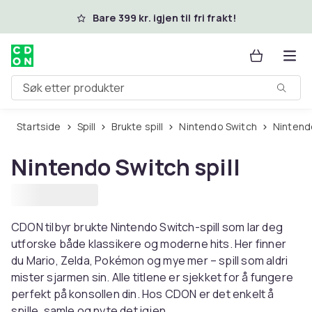
Hopp til hovedinnhold
Bare 399 kr. igjen til fri frakt!
Søk etter produkter
Startside
Spill
Brukte spill
Nintendo Switch
Nintend
Nintendo Switch spill
CDON tilbyr brukte Nintendo Switch-spill som lar deg
utforske både klassikere og moderne hits. Her finner
du Mario, Zelda, Pokémon og mye mer – spill som aldri
mister sjarmen sin. Alle titlene er sjekket for å fungere
perfekt på konsollen din. Hos CDON er det enkelt å
spille, samle og nyte det igjen.