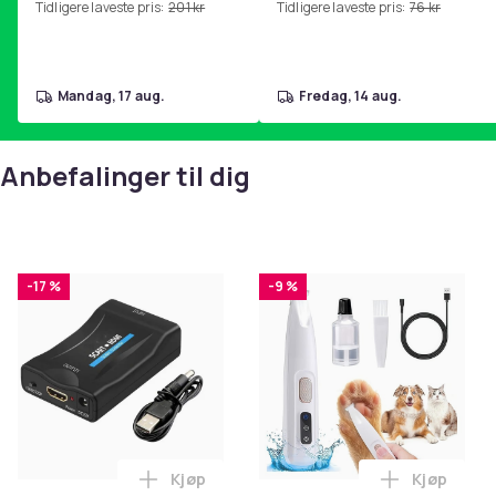
Tidligere laveste pris:
201 kr
Tidligere laveste pris:
76 kr
hjemmegymnastikk Pink
mandag, 17 aug.
fredag, 14 aug.
Anbefalinger til dig
-17 %
-9 %
Kjøp
Kjøp
Legg SCART til HDMI-omformer 1080p i 
Legg Hund