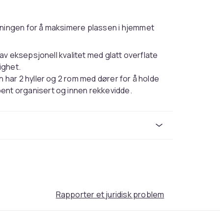
ingen for å maksimere plassen i hjemmet
av eksepsjonell kvalitet med glatt overflate
ighet.
 har 2 hyller og 2 rom med dører for å holde
nt organisert og innen rekkevidde.
 kan monteres på veggen for å legge til
re gulvplassen og holde området ryddig.
rt. Vi anbefaler å finne og bruke skruer og
 du ikke er sikker, kan du rådføre deg med en
e.
Rapporter et juridisk problem