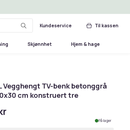
Kundeservice
Til kassen
ning
Skjønnhet
Hjem & hage
L Vegghengt TV-benk betonggrå
0x30 cm konstruert tre
kr
På lager