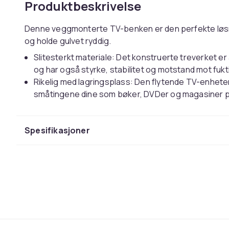
Produktbeskrivelse
Denne veggmonterte TV-benken er den perfekte løsn
og holde gulvet ryddig.
Slitesterkt materiale: Det konstruerte treverket er 
og har også styrke, stabilitet og motstand mot fukt
Rikelig med lagringsplass: Den flytende TV-enheten
småtingene dine som bøker, DVDer og magasiner pe
Veggmontert design: Denne flytende mediaenheten
ekstra lagringsplass. På den måten kan du maksime
Spesifikasjoner
Godt å vite:
Skruer og plugger for veggmontering er ikke inklude
plugger som passer spesielt for veggene dine. Hvis
profesjonell. Les og følg hvert trinn i instruksjonen
Farge: betonggrå
Materiale: konstruert tre
Mål: 100 x 30 x 30 cm (B x D x H)