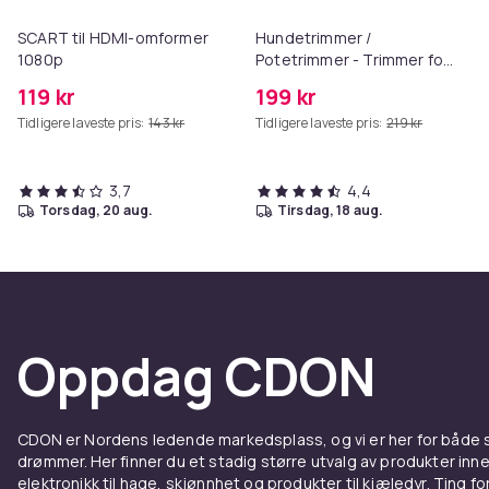
SCART til HDMI-omformer
Hundetrimmer /
1080p
Potetrimmer - Trimmer for
Poter
119 kr
199 kr
Tidligere laveste pris:
143 kr
Tidligere laveste pris:
219 kr
3,7
4,4
torsdag, 20 aug.
tirsdag, 18 aug.
Oppdag CDON
CDON er Nordens ledende markedsplass, og vi er her for både
drømmer. Her finner du et stadig større utvalg av produkter inne
elektronikk til hage, skjønnhet og produkter til kjæledyr. Ting for 