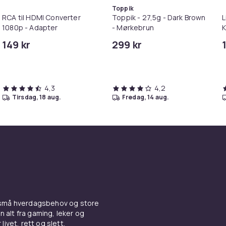
Toppik
RCA til HDMI Converter
Toppik - 27,5g - Dark Brown
L
1080p - Adapter
- Mørkebrun
K
M
149 kr
299 kr
i
4,3
4,2
tirsdag, 18 aug.
fredag, 14 aug.
 små hverdagsbehov og store
n alt fra gaming, leker og
livet, rett og slett.