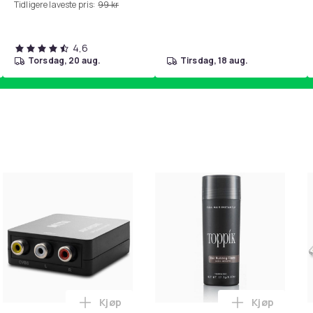
Tidligere laveste pris:
99 kr
4,6
torsdag, 20 aug.
tirsdag, 18 aug.
Kjøp
Kjøp
handlekurven
etrimmer / Potetrimmer - Trimmer for Poter i handlekurven
Legg RCA til HDMI Converter 1080p - Adap
Legg Toppik