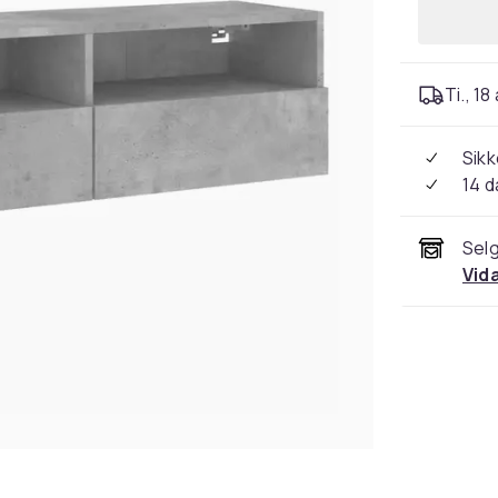
Ti., 18
Sikk
14 d
Selg
Vid