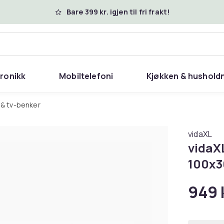
Bare 399 kr. igjen til fri frakt!
tronikk
Mobiltelefoni
Kjøkken & hushold
 & tv-benker
vidaXL
vidaX
100x3
949 