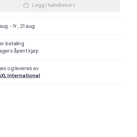
Legg i handlekurv
Legg vidaXL Vegghengt TV-benk bet
 aug. - fr., 21 aug.
er betaling
agers åpent kjøp
es og leveres av
aXL International