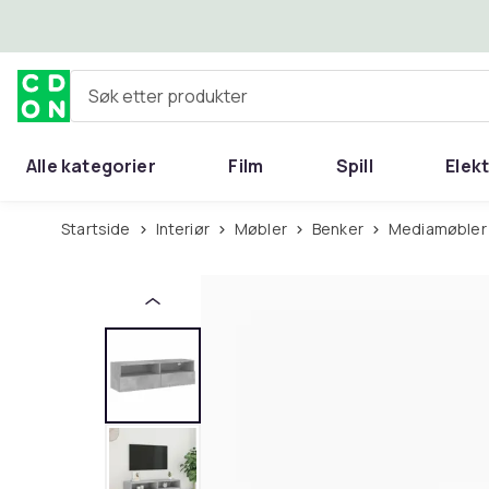
Hopp til hovedinnhold
Søk etter produkter
Alle kategorier
Film
Spill
Elek
Startside
Interiør
Møbler
Benker
Mediamøbler