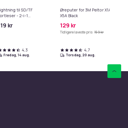
ightning til SD/TF
Øreputer for 3M Peltor X1A-
3-
ortleser - 2-i-1
X5A Black
me
innekortadapter til
119 kr
129 kr
16
Phone/iPad
Tidligere laveste pris:
159 kr
4,3
4,7
fredag, 14 aug.
torsdag, 20 aug.