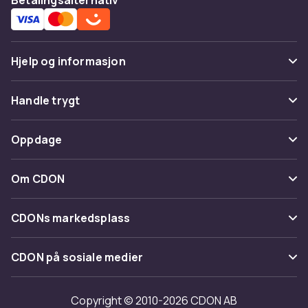
Hjelp og informasjon
Vanlige spørsmål
Handle trygt
Spor pakke
Betaling
Oppdage
Angre & returner her
Levering
Kategorier
Kontakt oss
Om CDON
Vilkår & policy
Varemerker
Om oss
Tilbakekallinger
CDONs markedsplass
Guider
Kundeanmeldelser
Merchant Help Center
CDON på sosiale medier
Jobbe på CDON
Investor relations
Copyright © 2010-2026 CDON AB