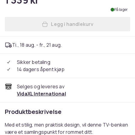
1 339 kr
På lager
Legg i handlekurv
Legg vidaXL TV-benk sonoma
Ti., 18 aug. - fr., 21 aug.
Sikker betaling
14 dagers åpent kjøp
Selges og leveres av
VidaXL International
Produktbeskrivelse
Med et stilig, men praktisk design, vil denne TV-benken
være et samlingspunkt for rommet ditt.