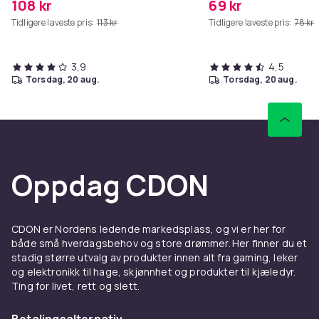
108 kr
69 kr
Tidligere laveste pris:
113 kr
Tidligere laveste pris:
78 kr
3,9
4,5
torsdag, 20 aug.
torsdag, 20 aug.
Oppdag CDON
CDON er Nordens ledende markedsplass, og vi er her for
både små hverdagsbehov og store drømmer. Her finner du et
stadig større utvalg av produkter innen alt fra gaming, leker
og elektronikk til hage, skjønnhet og produkter til kjæledyr.
Ting for livet, rett og slett.
Betalingsalternativ