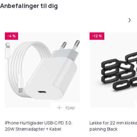
Anbefalinger til dig
-4 %
-12 %
Kjøp
Legg iPhone Hurtiglader USB-C 
iPhone Hurtiglader USB-C PD 3.0.
Løkke for 22 mm klokke
20W Strømadapter + Kabel
pakning Black