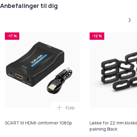
Anbefalinger til dig
-17 %
-12 %
Kjøp
Legg SCART til HDMI-omformer 1
SCART til HDMI-omformer 1080p
Løkke for 22 mm klokke
pakning Black