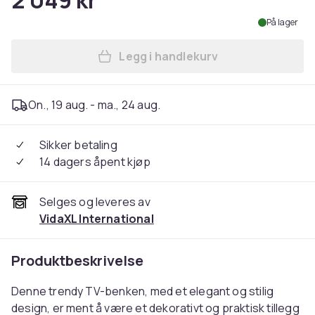
2 049 kr
På lager
Legg i handlekurv
Legg vidaXL TV-benk høyglan
On., 19 aug. - ma., 24 aug.
Sikker betaling
14 dagers åpent kjøp
Selges og leveres av
VidaXL International
Produktbeskrivelse
Denne trendy TV-benken, med et elegant og stilig
design, er ment å være et dekorativt og praktisk tillegg