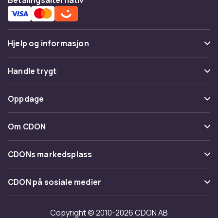
Hjelp og informasjon
Vanlige spørsmål
Handle trygt
Spor pakke
Betaling
Oppdage
Angre & returner her
Levering
Kategorier
Kontakt oss
Om CDON
Vilkår & policy
Varemerker
Om oss
Tilbakekallinger
CDONs markedsplass
Guider
Kundeanmeldelser
Merchant Help Center
CDON på sosiale medier
Jobbe på CDON
Investor relations
Copyright © 2010-2026 CDON AB