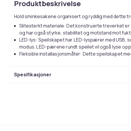
Produktbeskrivelse
Hold sminkesakene organisert og ryddig med dette t
Slitesterkt materiale: Det konstruerte treverket er 
og har også styrke, stabilitet og motstand mot fukt
LED-lys: Speilskapet har LED-lyspærer med USB, som 
modus. LED-pærene rundt speilet vil også lyse opp
Fleksible installasjonsmåter: Dette speilskapet 
eller du kan montere det på veggen for å spare gul
Rikelig med lagringsplass: Dette veggskapet har 4 
Spesifikasjoner
lagringseffektiviteten og gir også en pålitelig opp
Merk:
Hvert produkt kommer med en monteringsveiledning
Skrue(r) og plugg(er) for inne i veggen er ikke ink
passer for veggene dine. Hvis du er usikker, søk prof
instruksjonen nøye.
Farge: hvit