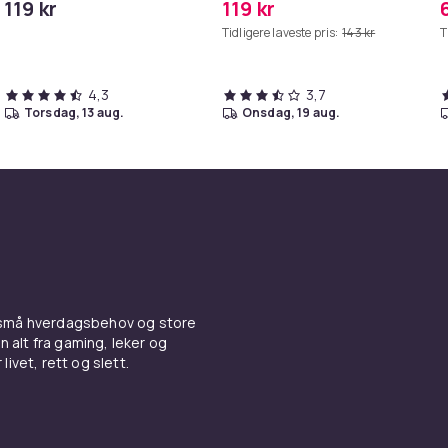
119 kr
119 kr
iPhone/iPad
Tidligere laveste pris:
143 kr
T
4,3
3,7
torsdag, 13 aug.
onsdag, 19 aug.
 små hverdagsbehov og store
n alt fra gaming, leker og
livet, rett og slett.