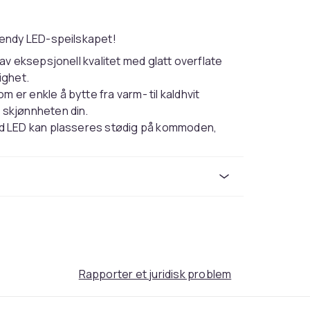
rendy LED-speilskapet!
av eksepsjonell kvalitet med glatt overflate
ighet.
er enkle å bytte fra varm- til kaldhvit
 skjønnheten din.
med LED kan plasseres stødig på kommoden,
vplass.
åpne hyller, som perfekt kan forbedre
bevaringsløsning.
 i esken for enkel montering.
ludert. Søk og bruk skrue(r) og plugg(er) som
esjonelt råd. Les og følg hvert trinn i
Rapporter et juridisk problem