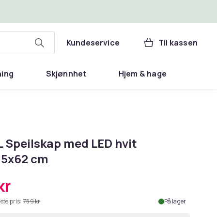
Kundeservice
Til kassen
ning
Skjønnhet
Hjem & hage
L Speilskap med LED hvit
,5x62 cm
kr
ste pris:
759 kr
På lager