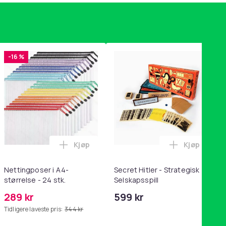
-16 %
Kjøp
Kjøp
handlekurven
tandsbånd - mage- og kjernetrening, yoga og hjemmegymnastik
ri AG10 / LR1130 / LR54 / 189 / 10-pakning PKcell i handlekurve
Legg Nettingposer i A4-størrelse - 24 stk.
Legg Secret
Nettingposer i A4-
Secret Hitler - Strategisk
størrelse - 24 stk.
Selskapsspill
289 kr
599 kr
Tidligere laveste pris:
344 kr