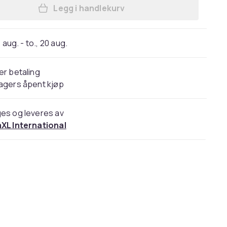
Legg i handlekurv
Legg vidaXL Speilskap med LED hvit
 aug. - to., 20 aug.
er betaling
agers åpent kjøp
es og leveres av
aXL International