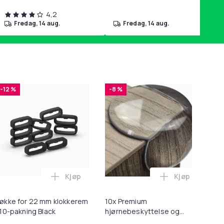
4,2
fredag, 14 aug.
fredag, 14 aug.
-12 %
-8 %
Kjøp
Kjøp
2 - Grå i handlekurven
 Minnekortadapter til iPhone/iPad i handlekurven
til HDMI-omformer 1080p i handlekurven
Legg Løkke for 22 mm klokkerem i 10-paknin
Legg 10x Prem
økke for 22 mm klokkerem
10x Premium
Ers
 10-pakning Black
hjørnebeskyttelse og
Sp
kantbeskyttelse for barn