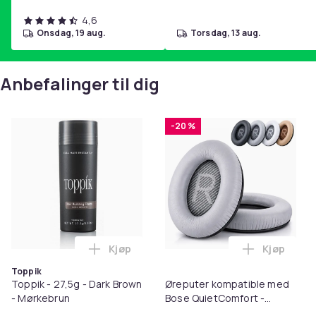
Produktsikkerhetsinformasjon
4,6
onsdag, 19 aug.
torsdag, 13 aug.
Anbefalinger til dig
-20 %
Kjøp
Kjøp
Legg Toppik - 27,5g - Dark Brown - Mørk
Legg Ørep
Toppik
Toppik - 27,5g - Dark Brown
Øreputer kompatible med
- Mørkebrun
Bose QuietComfort -
QC35/QC25/QC15/AE2 -