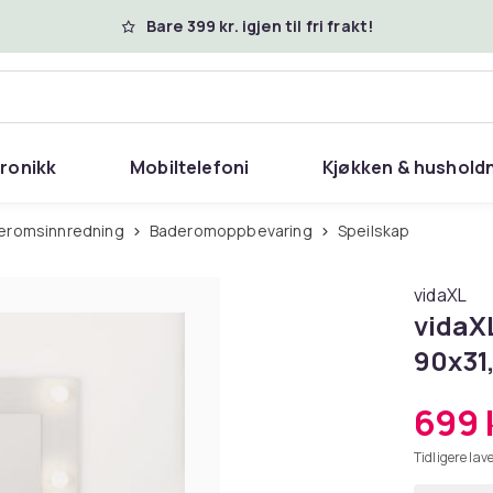
Bare 399 kr. igjen til fri frakt!
tronikk
Mobiltelefoni
Kjøkken & hushold
eromsinnredning
Baderomoppbevaring
Speilskap
vidaXL
vidaX
90x31
699 
Tidligere lave