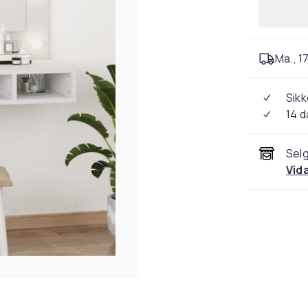
Ma., 17
Sikk
14 d
Selg
Vid