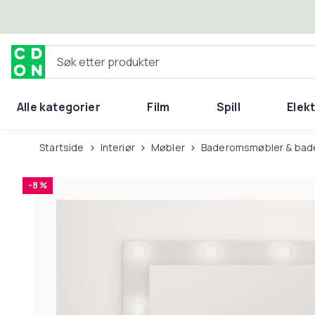
Hopp til hovedinnhold
Søk etter produkter
Alle kategorier
Film
Spill
Elek
Startside
Interiør
Møbler
Baderomsmøbler & bad
-8 %