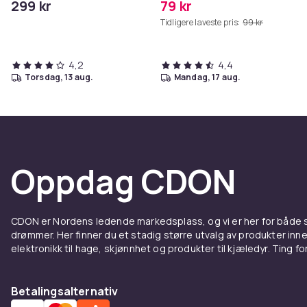
299 kr
79 kr
Grå
Tidligere laveste pris:
99 kr
4,2
4,4
torsdag, 13 aug.
mandag, 17 aug.
Oppdag CDON
CDON er Nordens ledende markedsplass, og vi er her for både
drømmer. Her finner du et stadig større utvalg av produkter inne
elektronikk til hage, skjønnhet og produkter til kjæledyr. Ting for 
Betalingsalternativ