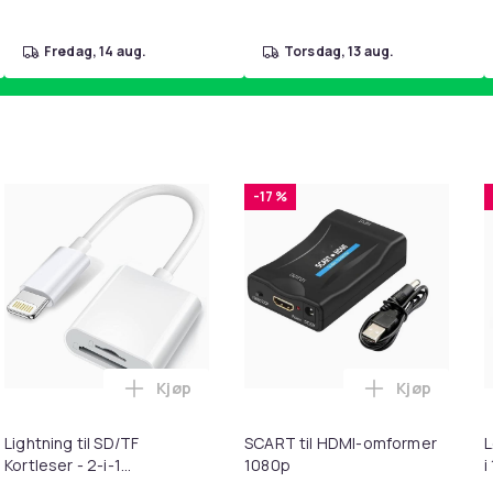
fredag, 14 aug.
torsdag, 13 aug.
-17 %
Kjøp
Kjøp
ebrun i handlekurven
uter kompatible med Bose QuietComfort - QC35/QC25/QC15/AE
Legg Lightning til SD/TF Kortleser - 2-i-1
Legg SCART 
Lightning til SD/TF
SCART til HDMI-omformer
L
Kortleser - 2-i-1
1080p
i
Minnekortadapter til