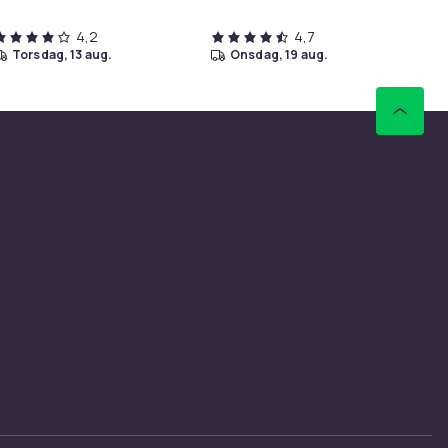
4,2
4,7
torsdag, 13 aug.
onsdag, 19 aug.