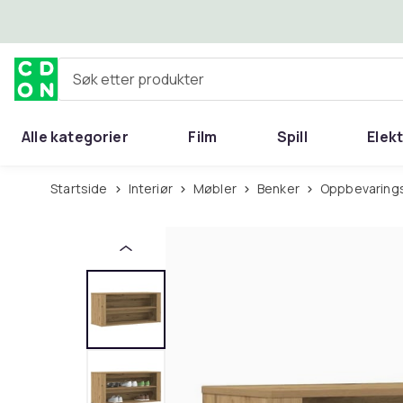
Hopp til hovedinnhold
Søk etter produkter
Alle kategorier
Film
Spill
Elek
Startside
Interiør
Møbler
Benker
Oppbevarin