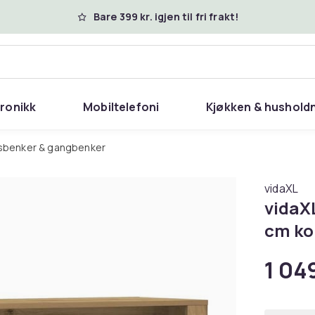
Bare 399 kr. igjen til fri frakt!
tronikk
Mobiltelefoni
Kjøkken & hushold
gsbenker & gangbenker
vidaXL
vidaXL
cm ko
1 049