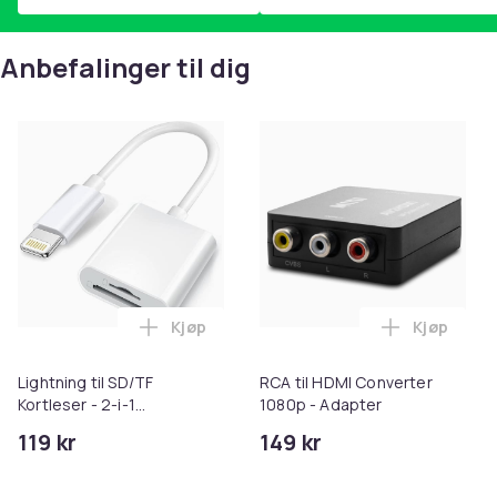
Anbefalinger til dig
Kjøp
Kjøp
Legg Lightning til SD/TF Kortleser - 2-i-
Legg RCA t
Lightning til SD/TF
RCA til HDMI Converter
Kortleser - 2-i-1
1080p - Adapter
Minnekortadapter til
119 kr
149 kr
iPhone/iPad