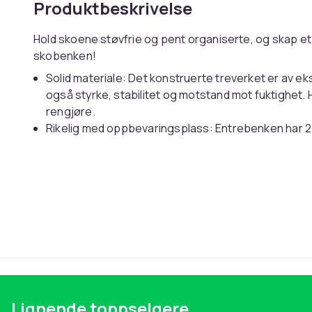
Produktbeskrivelse
Hold skoene støvfrie og pent organiserte, og skap et
skobenken!
Solid materiale: Det konstruerte treverket er av eks
også styrke, stabilitet og motstand mot fuktighet. Hy
rengjøre.
Rikelig med oppbevaringsplass: Entrebenken har 2 ro
sko.
Solid topp: Den solide toppen på oppbevaringsbenk
av eller tar på deg skoene.
Enkel å vedlikeholde: Skobenken er enkel å rengjør
vedlikehold.
Farge: artisan eik
Materiale: konstruert tre
Mål: 100 x 35 x 45 cm (B x D x H)
Montering kreves: ja
Lignende toppselgere