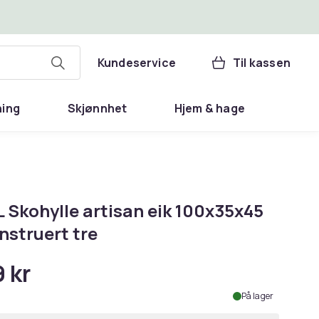
Kundeservice
Til kassen
ning
Skjønnhet
Hjem & hage
 Skohylle artisan eik 100x35x45
nstruert tre
 kr
På lager