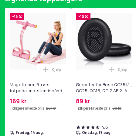
SKU:857090
EAN:8721158443496
-16 %
-10 %
EU-ansvarlig part
Haba Trading B.V.
Mary Kingsleystraat 1 5928SK Venlo The Netherlands
[email protected]
Artikkel nr.
Kjøp
Kjøp
Legg Magetrener, 6-rørs fotpedal mot
Legg Øre
Produktsikkerhetsinformasjon
Magetrener, 6-rørs
Øreputer for Bose QC35 I/II,
fotpedal motstandsbånd -
QC25, QC15, QC 2 AE 2, AE
mage- og kjernetrening,
2i, AE 2w, SoundTrue,
169 kr
89 kr
yoga og
SoundLink Black
Tidligere laveste pris:
201 kr
Tidligere laveste pris:
99 kr
hjemmegymnastikk Pink
4,6
fredag, 14 aug.
onsdag, 19 aug.