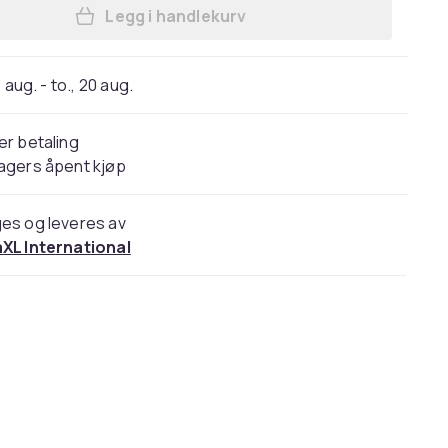
Legg i handlekurv
Legg vidaXL Skohylle artisan eik 10
 aug. - to., 20 aug.
er betaling
agers åpent kjøp
es og leveres av
aXL International