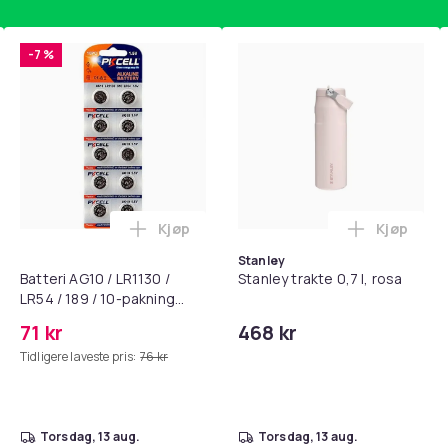
-7 %
1197a293-206e-5f2e-ad68-57b74c621caa
Kjøp
Kjøp
standsbånd - mage- og kjernetrening, yoga og hjemmegymnast
puter for Bose QC35 I/II, QC25, QC15, QC 2 AE 2, AE 2i, AE 2w,
Legg Batteri AG10 / LR1130 / LR54 / 189 
Legg Stanl
Stanley
Batteri AG10 / LR1130 /
Stanley trakte 0,7 l, rosa
LR54 / 189 / 10-pakning
PKcell
71 kr
468 kr
Tidligere laveste pris:
76 kr
torsdag, 13 aug.
torsdag, 13 aug.