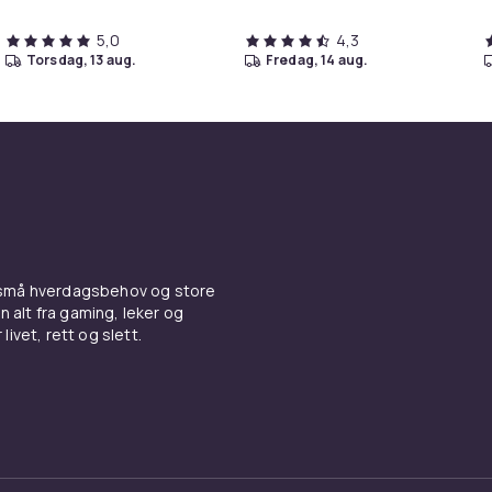
5,0
4,3
torsdag, 13 aug.
fredag, 14 aug.
 små hverdagsbehov og store
n alt fra gaming, leker og
livet, rett og slett.