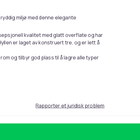
 ryddig miljø med denne elegante
epsjonell kvalitet med glatt overflate og har
llen er laget av konstruert tre, og er lett å
m og tilbyr god plass til å lagre alle typer
en lar deg sitte komfortabelt mens du tar
e med en fuktig klut og krever mindre
Rapporter et juridisk problem