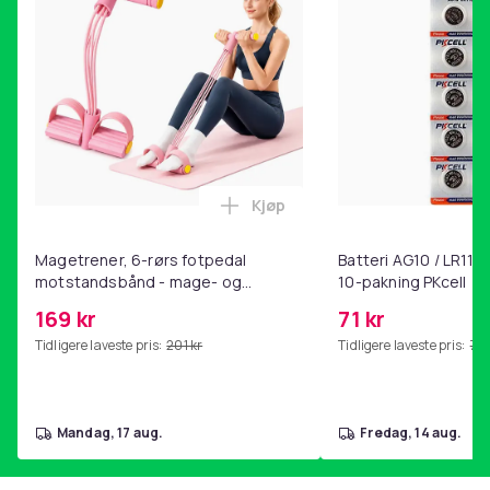
Vit
Vekt, gram
9600
Artikkel nr.
7949c320-5aa5-5885-9fc7-d77540753c4b
Produktsikkerhetsinformasjon
Kjøp
Legg Magetrener, 6-rørs fotp
Magetrener, 6-rørs fotpedal
Batteri AG10 / LR1130
motstandsbånd - mage- og
10-pakning PKcell
kjernetrening, yoga og
169 kr
71 kr
hjemmegymnastikk Pink
Tidligere laveste pris:
201 kr
Tidligere laveste pris:
76 
mandag, 17 aug.
fredag, 14 aug.