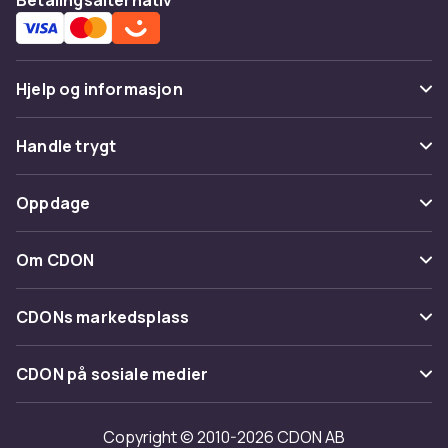
Hjelp og informasjon
Vanlige spørsmål
Handle trygt
Spor pakke
Betaling
Oppdage
Angre & returner her
Levering
Kategorier
Kontakt oss
Om CDON
Vilkår & policy
Varemerker
Om oss
Tilbakekallinger
CDONs markedsplass
Guider
Kundeanmeldelser
Merchant Help Center
CDON på sosiale medier
Jobbe på CDON
Investor relations
Copyright © 2010-2026 CDON AB