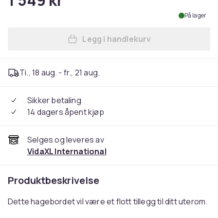
1 549 kr
På lager
Legg i handlekurv
Legg vidaXL Sammenleggbart
Ti., 18 aug. - fr., 21 aug.
Sikker betaling
14 dagers åpent kjøp
Selges og leveres av
VidaXL International
Produktbeskrivelse
Dette hagebordet vil være et flott tillegg til ditt uterom.