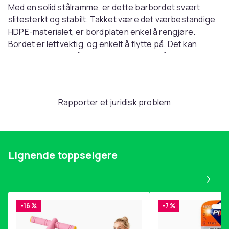
Med en solid stålramme, er dette barbordet svært
slitesterkt og stabilt. Takket være det værbestandige
HDPE-materialet, er bordplaten enkel å rengjøre.
Bordet er lettvektig, og enkelt å flytte på. Det kan
legges sammen når det ikke er i bruk for å spare plass.
Merk: bordet er allerede satt sammen og krever ikke
montering.
Rapporter et juridisk problem
Farge: hvit
Materialer: HDPE (polyetylen med høy tetthet) +
pulverlakkert stål
Mål: 80 x 110 cm (diameter x H)
Lignende toppselgere
Sammenleggbar
Ingen montering nødvendig
Pa
SKU:44560
EAN:8718475623649
-16 %
-7 %
Farge