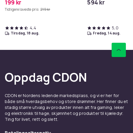
199 kr
594 kr
Tidligere laveste pris:
219 kr
4,4
5,0
tirsdag, 18 aug.
fredag, 14 aug.
Oppdag CDON
CDON er Nordens ledende markedsplass, og vi er her for
både små hverdagsbehov og store drømmer. Her finner du et
stadig større utvalg av produkter innen alt fra gaming, leker
og elektronikk til hage, skjønnhet og produkter til kjæledyr.
Ting for livet, rett og slett.
Betalingsalternativ