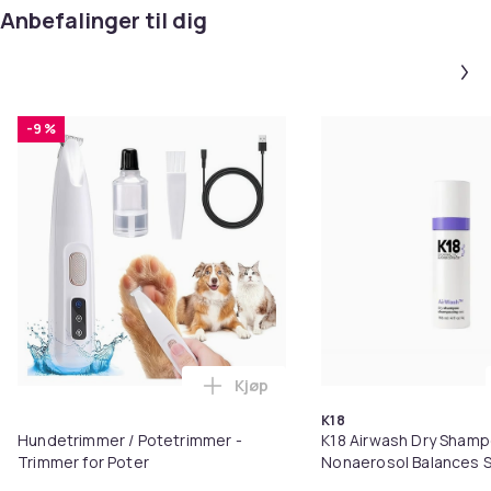
Anbefalinger til dig
-9 %
Kjøp
Legg Hundetrimmer / Potetrimme
K18
Hundetrimmer / Potetrimmer -
K18 Airwash Dry Sham
Trimmer for Poter
Nonaerosol Balances S
Controls Excess Oil