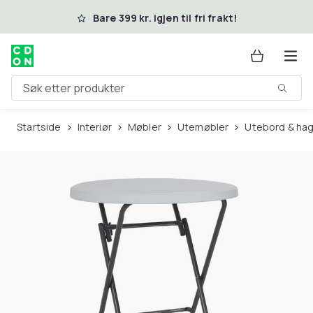
Hopp til hovedinnhold
Bare 399 kr. igjen til fri frakt!
Søk etter produkter
Startside
Interiør
Møbler
Utemøbler
Utebord & ha