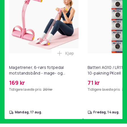
[email protected]
Farge
Grå
Størrelse
120 x 120 x 121.5 cm
Vekt, gram
15950
Kjøp
Legg Magetrener, 6-rørs fotp
Artikkel nr.
bc5b02fd-5724-4282-afcd-c331b54d3dcf
Magetrener, 6-rørs fotpedal
Batteri AG10 / LR1130
motstandsbånd - mage- og
10-pakning PKcell
Produktsikkerhetsinformasjon
kjernetrening, yoga og
169 kr
71 kr
hjemmegymnastikk Pink
Tidligere laveste pris:
201 kr
Tidligere laveste pris:
76 
mandag, 17 aug.
fredag, 14 aug.