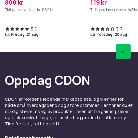
808 kr
119 kr
Tidligere laveste pris:
862 kr
Tidligere laveste pris:
143 kr
5,0
3,7
fredag, 21 aug.
torsdag, 20 aug.
Oppdag CDON
CDON er Nordens ledende markedsplass, og vi er her for
både små hverdagsbehov og store drømmer. Her finner du et
stadig større utvalg av produkter innen alt fra gaming, leker
og elektronikk til hage, skjønnhet og produkter til kjæledyr.
Ting for livet, rett og slett.
Betalingsalternativ