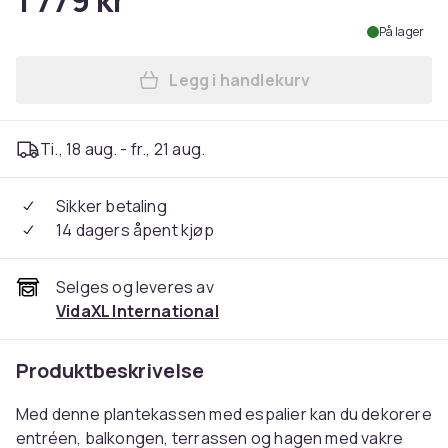
1 779 kr
På lager
Legg i handlekurv
Legg vidaXL Plantekasse me
Ti., 18 aug. - fr., 21 aug.
Sikker betaling
14 dagers åpent kjøp
Selges og leveres av
VidaXL International
Produktbeskrivelse
Med denne plantekassen med espalier kan du dekorere
entréen, balkongen, terrassen og hagen med vakre