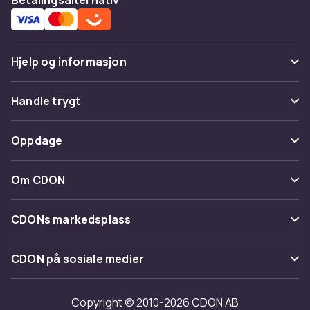
Hjelp og informasjon
Vanlige spørsmål
Handle trygt
Spor pakke
Betaling
Oppdage
Angre & returner her
Levering
Kategorier
Kontakt oss
Om CDON
Vilkår & policy
Varemerker
Om oss
Tilbakekallinger
CDONs markedsplass
Guider
Kundeanmeldelser
Merchant Help Center
CDON på sosiale medier
Jobbe på CDON
Investor relations
Copyright © 2010-2026 CDON AB