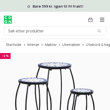
Hopp til hovedinnhold
Bare 399 kr. igjen til fri frakt!
Søk etter produkter
Startside
Interiør
Møbler
Utemøbler
Utebord & ha
-2 %