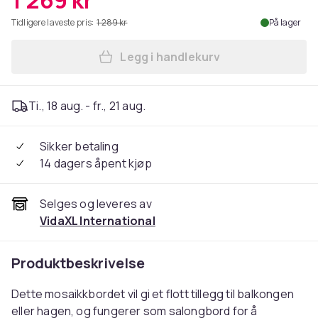
1 269 kr
Tidligere laveste pris:
1 289 kr
På lager
Legg i handlekurv
Legg vidaXL Mosaikkbord 3 s
Ti., 18 aug. - fr., 21 aug.
Sikker betaling
14 dagers åpent kjøp
Selges og leveres av
VidaXL International
Produktbeskrivelse
Dette mosaikkbordet vil gi et flott tillegg til balkongen
eller hagen, og fungerer som salongbord for å