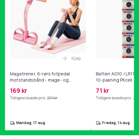
Haba Trading B.V.
Mary Kingsleystraat 1 5928SK Venlo The Netherlands
[email protected]
Farge
Blå
Størrelse
30 x 70 cm
Kjøp
Vekt, gram
Legg Magetrener, 6-rørs fotp
11100
Magetrener, 6-rørs fotpedal
Batteri AG10 / LR1130
Artikkel nr.
motstandsbånd - mage- og
10-pakning PKcell
543033bb-81a7-4808-82ea-32b1c567d5f5
kjernetrening, yoga og
169 kr
71 kr
hjemmegymnastikk Pink
Produktsikkerhetsinformasjon
Tidligere laveste pris:
201 kr
Tidligere laveste pris:
76 
mandag, 17 aug.
fredag, 14 aug.