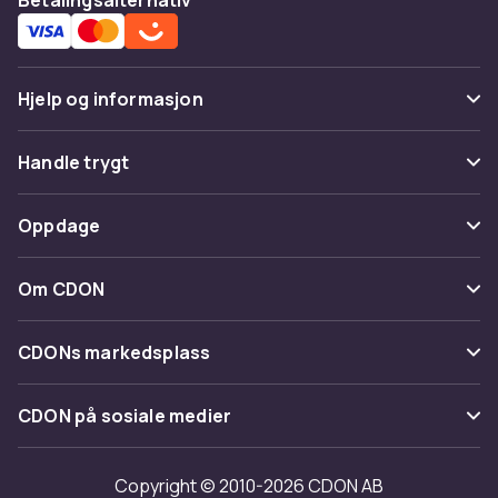
Hjelp og informasjon
Vanlige spørsmål
Handle trygt
Spor pakke
Betaling
Oppdage
Angre & returner her
Levering
Kategorier
Kontakt oss
Om CDON
Vilkår & policy
Varemerker
Om oss
Tilbakekallinger
CDONs markedsplass
Guider
Kundeanmeldelser
Merchant Help Center
CDON på sosiale medier
Jobbe på CDON
Investor relations
Copyright © 2010-2026 CDON AB