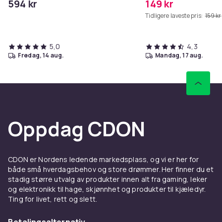
594 kr
149 kr
Tidligere laveste pris:
159 kr
5,0
4,3
fredag, 14 aug.
mandag, 17 aug.
Oppdag CDON
CDON er Nordens ledende markedsplass, og vi er her for
både små hverdagsbehov og store drømmer. Her finner du et
stadig større utvalg av produkter innen alt fra gaming, leker
og elektronikk til hage, skjønnhet og produkter til kjæledyr.
Ting for livet, rett og slett.
Betalingsalternativ