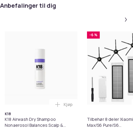
Anbefalinger til dig
-6 %
Kjøp
Legg K18 Airwash Dry Shampoo No
K18
K18 Airwash Dry Shampoo
Tilbehør 8 deler Xiaom
Nonaerosol Balances Scalp &
Max/S6 Pure/S6
Controls Excess Oil
MAXV/S50/S51/S55/S5