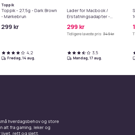
Toppik
Toppik - 27,5g - Dark Brown
Lader for Macbook /
S
- Mørkebrun
Erstatningsadapter -
MagSafe Gen 2 - 45W
299 kr
299 kr
/S6
Tidligere laveste pris:
349 kr
T
4,2
3,5
fredag, 14 aug.
mandag, 17 aug.
 små hverdagsbehov og store
n alt fra gaming, leker og
livet, rett og slett.