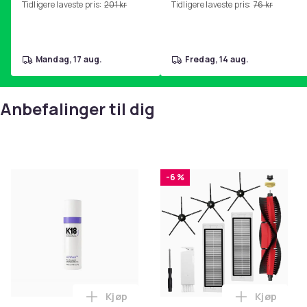
Tidligere laveste pris:
201 kr
Tidligere laveste pris:
76 kr
hjemmegymnastikk Pink
mandag, 17 aug.
fredag, 14 aug.
Anbefalinger til dig
-6 %
Kjøp
Kjøp
Legg K18 Airwash Dry Shampoo Nonaerosol
Legg Tilb