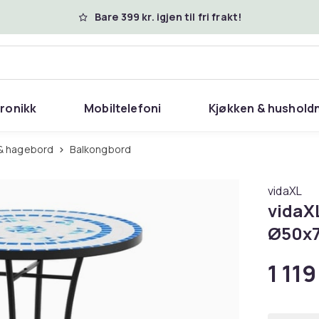
Bare 399 kr. igjen til fri frakt!
tronikk
Mobiltelefoni
Kjøkken & hushold
 & hagebord
Balkongbord
vidaXL
vidaX
Ø50x7
1 119