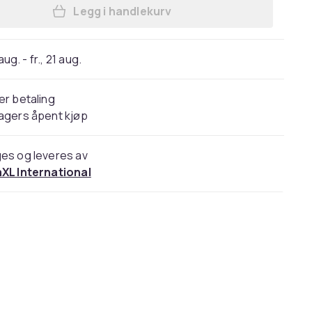
Legg i handlekurv
Legg vidaXL Mosaikkbistrobord blå 
 aug. - fr., 21 aug.
er betaling
agers åpent kjøp
es og leveres av
aXL International