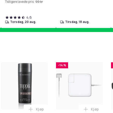
Tidligere laveste pris:
99 kr
4,6
torsdag, 20 aug.
tirsdag, 18 aug.
-14 %
Kjøp
Kjøp
 Balances Scalp & Controls Excess Oil i handlekurven
ehør 8 deler Xiaomi Roborock S5 Max/S6 Pure/S6 MAXV/S50/S5
Legg Toppik - 27,5g - Dark Brown - Mørkeb
Legg Lader 