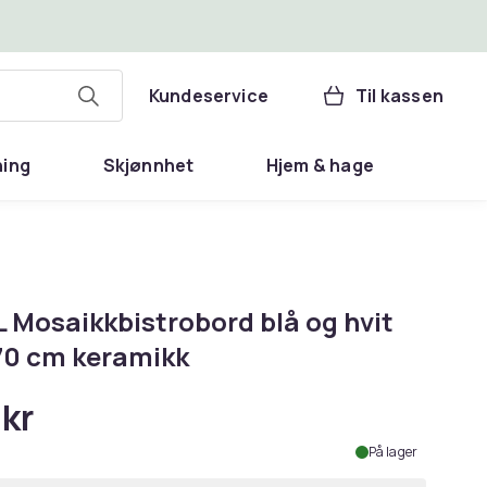
Kundeservice
Til kassen
ning
Skjønnhet
Hjem & hage
L Mosaikkbistrobord blå og hvit
0 cm keramikk
 kr
På lager