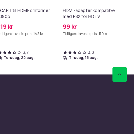
CART til HDMI-omformer
HDMI-adapter kompatibel
Sl
1080p
med PS2 for HDTV
119 kr
99 kr
22
idligere laveste pris:
143 kr
Tidligere laveste pris:
119 kr
Tid
3,7
3,2
torsdag, 20 aug.
tirsdag, 18 aug.