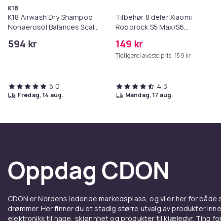
K18
K18 Airwash Dry Shampoo
Tilbehør 8 deler Xiaomi
Nonaerosol Balances Scalp
Roborock S5 Max/S6
& Controls Excess Oil
Pure/S6
594 kr
149 kr
MAXV/S50/S51/S55/S5/S60/S65
Tidligere laveste pris:
159 kr
5,0
4,3
fredag, 14 aug.
mandag, 17 aug.
Oppdag CDON
CDON er Nordens ledende markedsplass, og vi er her for både
drømmer. Her finner du et stadig større utvalg av produkter inne
elektronikk til hage, skjønnhet og produkter til kjæledyr. Ting for 