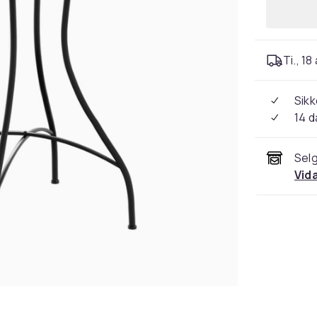
Ti., 18
Sikk
14 d
Selg
Vid