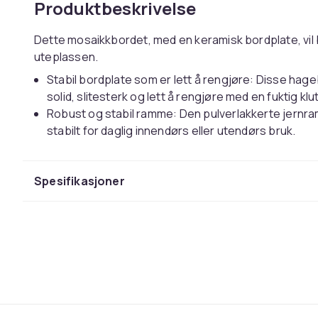
Produktbeskrivelse
Dette mosaikkbordet, med en keramisk bordplate, vil b
uteplassen.
Stabil bordplate som er lett å rengjøre: Disse hag
solid, slitesterk og lett å rengjøre med en fuktig klut
Robust og stabil ramme: Den pulverlakkerte jernra
stabilt for daglig innendørs eller utendørs bruk.
Mosaikkdesign: Utebordet bidrar til å skape en mid
utendørs omgivelser med sitt mosaikkdesign.
Spesifikasjoner
Godt å vite:
For å sikre at utemøblene dine forblir vakre, anbef
Farger: blå og hvit
Materialer: pulverlakkert jern, keramikk
Mål: 50 x 70 cm (Diameter x H)
Montering kreves: ja