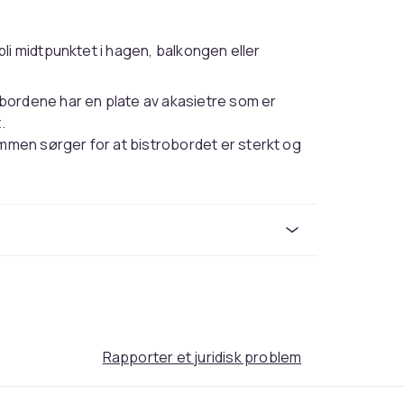
li midtpunktet i hagen, balkongen eller
ebordene har en plate av akasietre som er
.
mmen sørger for at bistrobordet er sterkt og
delhavsatmosfære i dine innendørs eller
aler vi å beskytte dem med et vanntett trekk.
Rapporter et juridisk problem