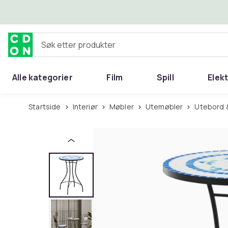
Hopp til hovedinnhold
Søk etter produkter
Alle kategorier
Film
Spill
Elek
Startside
Interiør
Møbler
Utemøbler
Utebord