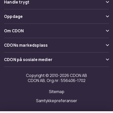
Handle trygt
Spor pakke
Betaling
Oppdage
Angre & returner her
Levering
Kategorier
Kontakt oss
Om CDON
Vilkår & policy
Varemerker
Om oss
Tilbakekallinger
CDONs markedsplass
Guider
Kundeanmeldelser
Merchant Help Center
CDON på sosiale medier
Jobbe på CDON
Investor relations
Copyright © 2010-2026 CDON AB
CDON AB, Org.nr: 556406-1702
Tilgjengelighet
Sitemap
Samtykkepreferanser