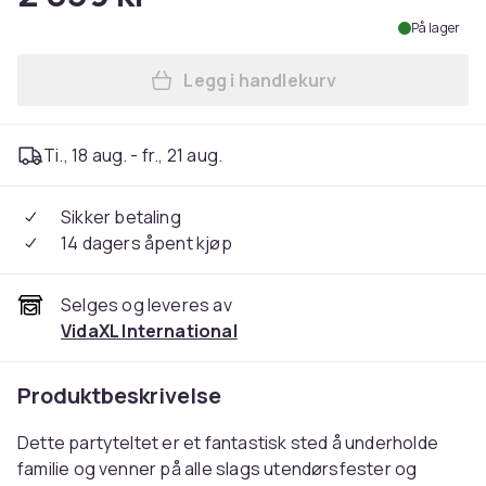
På lager
Legg i handlekurv
Legg vidaXL Markise Hvit 3,5
Ti., 18 aug. - fr., 21 aug.
Sikker betaling
14 dagers åpent kjøp
Selges og leveres av
VidaXL International
Produktbeskrivelse
Dette partyteltet er et fantastisk sted å underholde
familie og venner på alle slags utendørsfester og