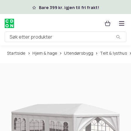
Hopp til hovedinnhold
Bare 399 kr. igjen til fri frakt!
Søk etter produkter
Startside
Hjem & hage
Utendørsbygg
Telt & lysthus