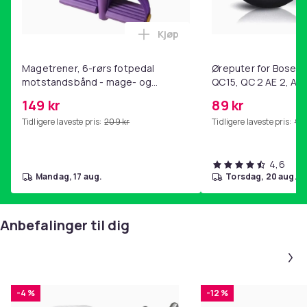
Farge
Vit
Kjøp
Størrelse
Legg Magetrener, 6-rørs fotp
3 x 9 m
Magetrener, 6-rørs fotpedal
Øreputer for Bose QC
Vekt, gram
motstandsbånd - mage- og
QC15, QC 2 AE 2, AE 
18600
kjernetrening, yoga og
SoundTrue, SoundLin
149 kr
89 kr
hjemmegymnastikk Purple
Artikkel nr.
Tidligere laveste pris:
209 kr
Tidligere laveste pris:
99 
e997d7f1-6387-48b1-98ac-4552ade803c4
Produktsikkerhetsinformasjon
4,6
mandag, 17 aug.
torsdag, 20 aug.
Anbefalinger til dig
-4 %
-12 %