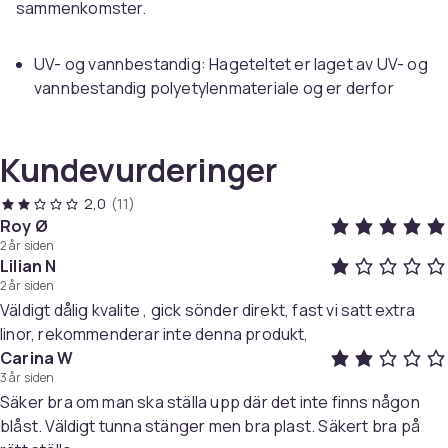
sammenkomster.
UV- og vannbestandig: Hageteltet er laget av UV- og
vannbestandig polyetylenmateriale og er derfor
svært praktisk for utendørs bruk.
Stabil ramme: Rammen er produsert av
Kundevurderinger
rustbestandig stål, noe som gjør utendørstaket
stabilt og slitesterkt.
2,0
(11)
Praktisk design: Partyteltet har sidepaneler, hver
Roy Ø
med dekorative vinduer, og 1 dørpanel med glidelås
2 år siden
for enkel inngang. Hagepaviljongen er enkel å
Lilian N
montere.
2 år siden
Väldigt dålig kvalite , gick sönder direkt, fast vi satt extra
linor, rekommenderar inte denna produkt,
Godt å vite:
Carina W
Dette produktet skal ALDRI brukes i dårlig vær, for
3 år siden
eksempel sterk vind, kraftig regn, snø, storm osv.
Säker bra om man ska ställa upp där det inte finns någon
Dette produktet er ikke egnet for bruk som carport.
blåst. Väldigt tunna stänger men bra plast. Säkert bra på