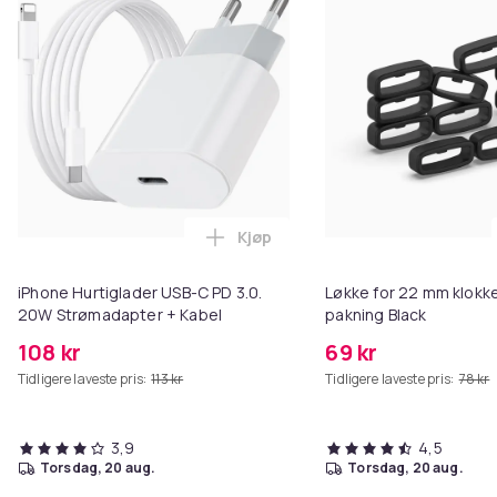
Kjøp
Legg iPhone Hurtiglader USB-C 
iPhone Hurtiglader USB-C PD 3.0.
Løkke for 22 mm klokke
20W Strømadapter + Kabel
pakning Black
108 kr
69 kr
Tidligere laveste pris:
113 kr
Tidligere laveste pris:
78 kr
3,9
4,5
torsdag, 20 aug.
torsdag, 20 aug.