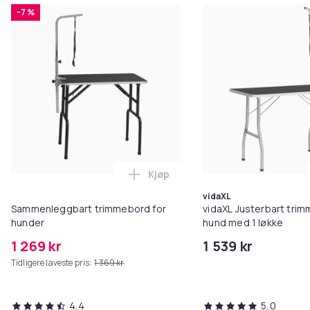
-7 %
Kjøp
Legg Sammenleggbart trimmebor
vidaXL
Sammenleggbart trimmebord for
vidaXL Justerbart trim
hunder
hund med 1 løkke
1 269 kr
1 539 kr
Tidligere laveste pris:
1 369 kr
4,4
5,0