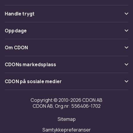
Vanlige spørsmål
Handle trygt
Spor pakke
Betaling
Oppdage
Angre & returner her
Levering
Kategorier
Kontakt oss
Om CDON
Vilkår & policy
Varemerker
Om oss
Tilbakekallinger
CDONs markedsplass
Guider
Kundeanmeldelser
Merchant Help Center
CDON på sosiale medier
Jobbe på CDON
Investor relations
Copyright © 2010-2026 CDON AB
CDON AB, Org.nr: 556406-1702
Tilgjengelighet
Sitemap
Samtykkepreferanser