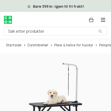
Hopp til hovedinnhold
Bare 399 kr. igjen til fri frakt!
Søk etter produkter
Startside
Dyretilbehør
Pleie & helse for husdyr
Pelspl