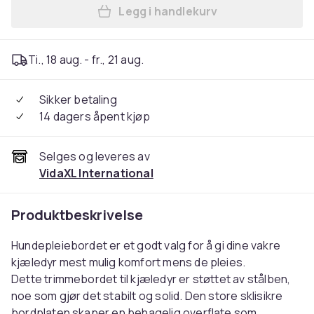
Legg i handlekurv
Legg vidaXL Justerbart trim
Ti., 18 aug. - fr., 21 aug.
Sikker betaling
14 dagers åpent kjøp
Selges og leveres av
VidaXL International
Produktbeskrivelse
Hundepleiebordet er et godt valg for å gi dine vakre
kjæledyr mest mulig komfort mens de pleies.
Dette trimmebordet til kjæledyr er støttet av stålben,
noe som gjør det stabilt og solid. Den store sklisikre
bordplaten skaper en behagelig overflate som