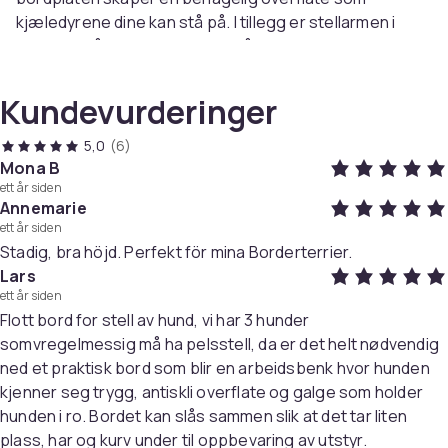
kjæledyrene dine kan stå på. I tillegg er stellarmen i
rustfritt stål høydejusterbar. Så du kan justere den i en
perfekt høyde som passer deg og kjæledyret. Bordet
er sammenleggbart, noe som er ideelt for mobile
Kundevurderinger
kjæledyrpleiere og hjemmebruk, da det er enkelt å
oppbevare. Det er en kurv under bordplaten, som kan
5,0
(6)
brukes til å oppbevare daglige ting til kjæledyr. I tillegg
Mona B
ett år siden
forhindrer de runde hjørnene skade.
Annemarie
Farger: svart og sølv
ett år siden
Materialer: rustfritt stål, stål, konstruert tre, gummi
Stadig, bra höjd. Perfekt för mina Borderterrier.
Mål bord: 81 x 48,5 x 80 cm (L x B x H)
Lars
Mål løkkeramme: 29 x 74 cm (B x H)
ett år siden
Med 1 matchende sikkerhetsløkke
Flott bord for stell av hund, vi har 3 hunder
Med en kurv
somvregelmessig må ha pelsstell, da er det helt nødvendig
Sammenleggbar for enkel oppbevaring
ned et praktisk bord som blir en arbeidsbenk hvor hunden
Montering kreves: ja
kjenner seg trygg, antiskli overflate og galge som holder
hunden i ro. Bordet kan slås sammen slik at det tar liten
SKU:171067
plass, har og kurv under til oppbevaring av utstyr.