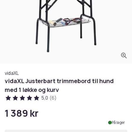
vidaXL
vidaXL Justerbart trimmebord til hund
med 1 løkke og kurv
5,0
(6)
1 389 kr
På lager