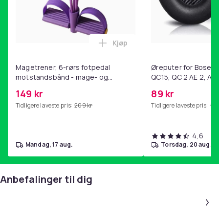
Kjøp
Legg Magetrener, 6-rørs fotp
Magetrener, 6-rørs fotpedal
Øreputer for Bose QC
motstandsbånd - mage- og
QC15, QC 2 AE 2, AE 
kjernetrening, yoga og
SoundTrue, SoundLin
149 kr
89 kr
hjemmegymnastikk Purple
Tidligere laveste pris:
209 kr
Tidligere laveste pris:
99 
4,6
mandag, 17 aug.
torsdag, 20 aug.
Anbefalinger til dig