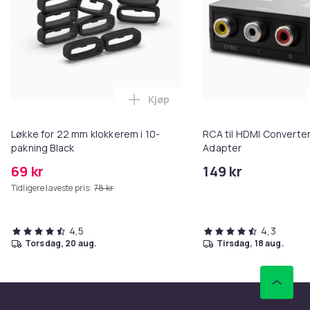
Kjøp
Legg Løkke for 22 mm klokkerem 
Løkke for 22 mm klokkerem i 10-
RCA til HDMI Converter
pakning Black
Adapter
69 kr
149 kr
Tidligere laveste pris:
78 kr
4,5
4,3
torsdag, 20 aug.
tirsdag, 18 aug.