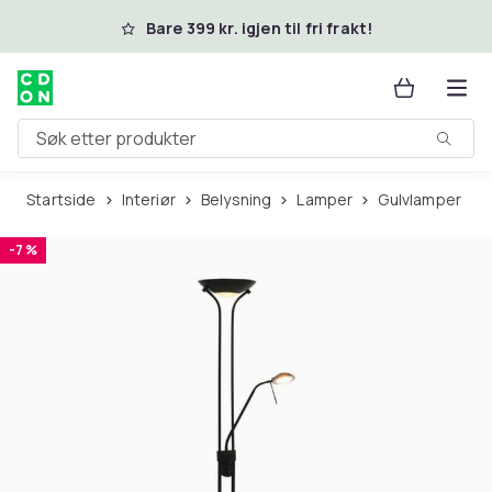
Hopp til hovedinnhold
Bare 399 kr. igjen til fri frakt!
Søk etter produkter
Startside
Interiør
Belysning
Lamper
Gulvlamper
-7 %