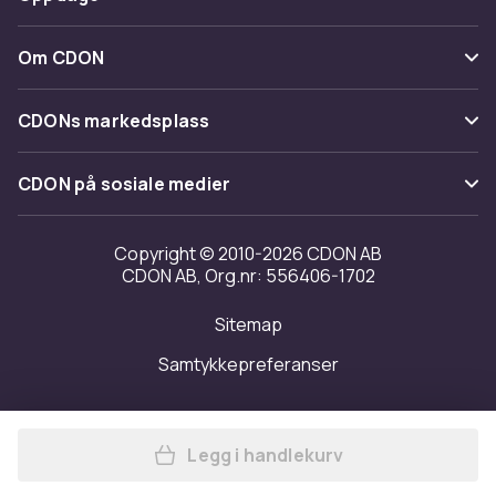
Angre & returner her
Levering
Kategorier
Kontakt oss
Om CDON
Vilkår & policy
Varemerker
Om oss
Tilbakekallinger
CDONs markedsplass
Guider
Kundeanmeldelser
Merchant Help Center
CDON på sosiale medier
Jobbe på CDON
Investor relations
Copyright © 2010-2026 CDON AB
CDON AB, Org.nr: 556406-1702
Tilgjengelighet
Sitemap
Samtykkepreferanser
Legg i handlekurv
Legg vidaXL Gulvlampe LED 