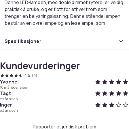
Denne LED-lampen, med doble dimmebrytere, er veldig
praktisk å bruke, og er flott for ethvert rom som
trenger en belysningsløsning. Denne stående lampen
består av en øvre lampe og en leselampe, som
oppfyller to lysfunksjoner samtidig. Takket være det
lave strømforbruket er denne LED-lampen vil hjelpe
Spesifikasjoner
deg å spare på strømregningen. Det varme, hvite lyset
gir en avslappende og behagelig atmosfære.
LED-lampen er laget av høykvalitets materialer og er
Kundevurderinger
derfor svært holdbar.
Materiale: stål med svart overflate
4,5
(4)
Mål: 180 x 25 cm (H x Diam.)
Yvonne
Lengde kabel: 1,8 m
10 måneder siden
Tägt
Spenning: 220-240 V, AC
ett år siden
Lyskilde: 1 x 18 W LED, 1 x 5 W LED
Inger
Farge lys: varmhvit
ett år siden
Fargetemperatur: 3000 K
Lysstyrke (øvre lampe): 1620 lumen
Rapporter et juridisk problem