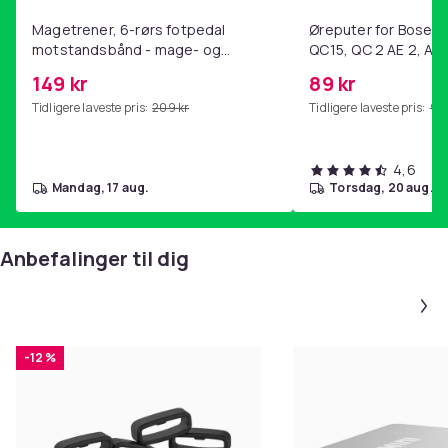
Farge
Svart
Magetrener, 6-rørs fotpedal
Øreputer for Bose QC
motstandsbånd - mage- og
QC15, QC 2 AE 2, AE 
Vekt, gram
kjernetrening, yoga og
SoundTrue, SoundLin
6440
149 kr
89 kr
hjemmegymnastikk Purple
Artikkel nr.
Tidligere laveste pris:
209 kr
Tidligere laveste pris:
99 
e16d352b-539a-44e6-b281-968cc75a4cf3
Produktsikkerhetsinformasjon
4,6
mandag, 17 aug.
torsdag, 20 aug.
Anbefalinger til dig
-12 %