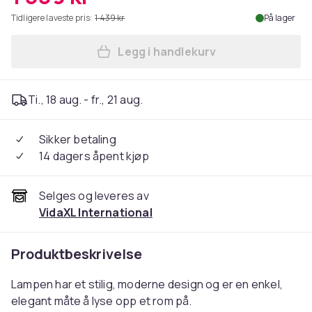
Tidligere laveste pris:
1 439 kr
På lager
Legg i handlekurv
Legg vidaXL Gulvlampe LED 
Ti., 18 aug. - fr., 21 aug.
Sikker betaling
14 dagers åpent kjøp
Selges og leveres av
VidaXL International
Produktbeskrivelse
Lampen har et stilig, moderne design og er en enkel,
elegant måte å lyse opp et rom på.