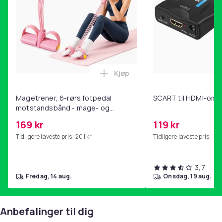
Artikkel nr.
4e88da82-e5cc-452c-b213-51fd871fbb07
Produktsikkerhetsinformasjon
Kjøp
Legg Magetrener, 6-rørs fotp
Magetrener, 6-rørs fotpedal
SCART til HDMI-omf
motstandsbånd - mage- og
kjernetrening, yoga og
169 kr
119 kr
hjemmegymnastikk Pink
Tidligere laveste pris:
201 kr
Tidligere laveste pris:
143
3,7
fredag, 14 aug.
onsdag, 19 aug.
Anbefalinger til dig