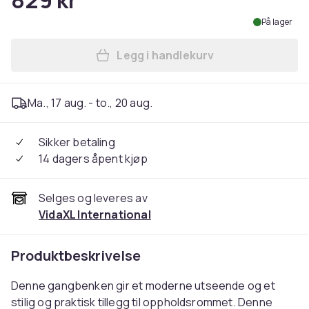
829 kr
På lager
Legg i handlekurv
Legg vidaXL Gangbenk 80x4
Ma., 17 aug. - to., 20 aug.
Sikker betaling
14 dagers åpent kjøp
Selges og leveres av
VidaXL International
Produktbeskrivelse
Denne gangbenken gir et moderne utseende og et
stilig og praktisk tillegg til oppholdsrommet. Denne