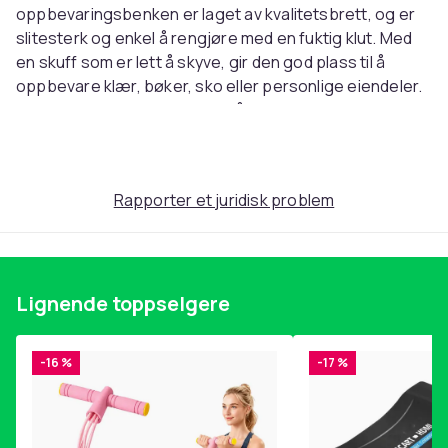
oppbevaringsbenken er laget av kvalitetsbrett, og er
slitesterk og enkel å rengjøre med en fuktig klut. Med
en skuff som er lett å skyve, gir den god plass til å
oppbevare klær, bøker, sko eller personlige eiendeler.
Den er en perfekt hjelper for å holde gangen,
inngangspartiet eller andre oppholdsrom ryddige og
rotfrie.
Farge: sonoma eik
Rapporter et juridisk problem
Materiale: sponplate
Mål: 80 x 40 x 45 cm (L x B x H)
Montering kreves: ja
SKU:808669
Lignende toppselgere
EAN:8720286642665
Farge
-16 %
-17 %
Brun
Vekt, gram
20200