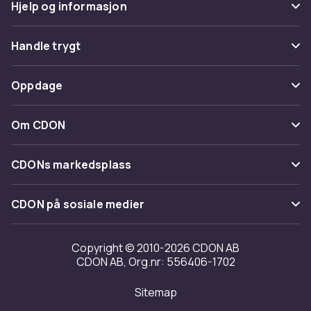
Hjelp og informasjon
Vanlige spørsmål
Handle trygt
Spor pakke
Betaling
Oppdage
Angre & returner her
Levering
Kategorier
Kontakt oss
Om CDON
Vilkår & policy
Varemerker
Om oss
Tilbakekallinger
CDONs markedsplass
Guider
Kundeanmeldelser
Merchant Help Center
CDON på sosiale medier
Jobbe på CDON
Investor relations
Copyright © 2010-2026 CDON AB
CDON AB, Org.nr: 556406-1702
Tilgjengelighet
Sitemap