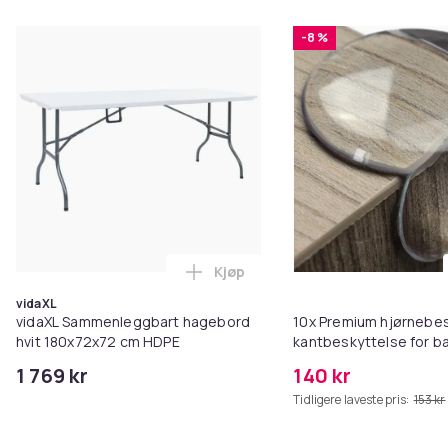
-8 %
Kjøp
Legg vidaXL Sammenleggbart ha
vidaXL
vidaXL Sammenleggbart hagebord
10x Premium hjørnebe
hvit 180x72x72 cm HDPE
kantbeskyttelse for b
1 769 kr
140 kr
Tidligere laveste pris:
153 kr