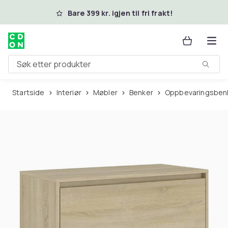
Hopp til hovedinnhold
Bare 399 kr. igjen til fri frakt!
Søk etter produkter
Startside
Interiør
Møbler
Benker
Oppbevaringsben